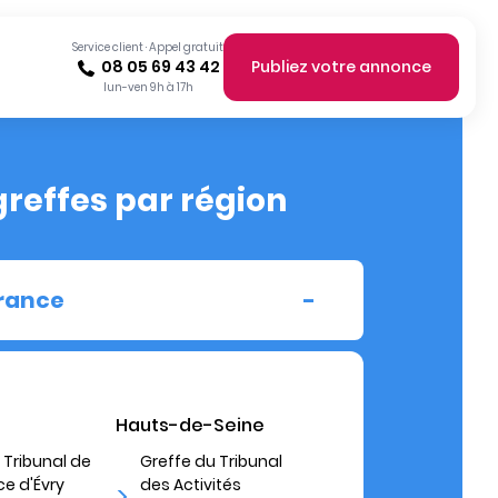
Service client · Appel gratuit
08 05 69 43 42
Publiez votre annonce
lun-ven 9h à 17h
greffes par région
France
Hauts-de-Seine
 Tribunal de
Greffe du Tribunal
 d'Évry
des Activités