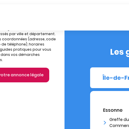
 les greffes de tribunaux de
sés par ville et département.
rs coordonnées (adresse, code
 de téléphone), horaires
Les 
 guides pratiques pour vous
dans vos démarches
s.
 votre annonce légale
Île-de-
Essonne
Greffe du
Commerce