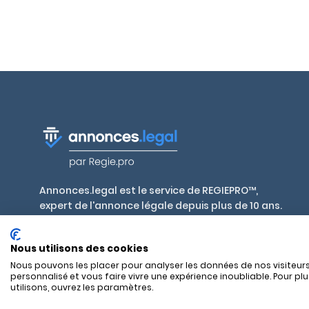
Annonces.legal est le service de REGIEPRO™,
expert de l'annonce légale depuis plus de 10 ans.
Publiez en toute conformité, aux tarifs
réglementés par décret, dans plus de 700 journaux
Nous utilisons des cookies
habilités en France et outre-mer.
Nous pouvons les placer pour analyser les données de nos visiteurs
personnalisé et vous faire vivre une expérience inoubliable. Pour pl
utilisons, ouvrez les paramètres.
SAS REGIEPRO - 17 rue Alexandre Mari - 06300 Nice — RCS Nice 8