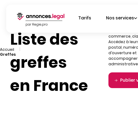
Tarifs
Nos services
Retrouvez tous
Liste des
commerce, clas
Accédez à leu
postal, numéro
|
Accueil
d’ouverture et
Greffes
greffes
accompagner 
administrative
en France
Publier