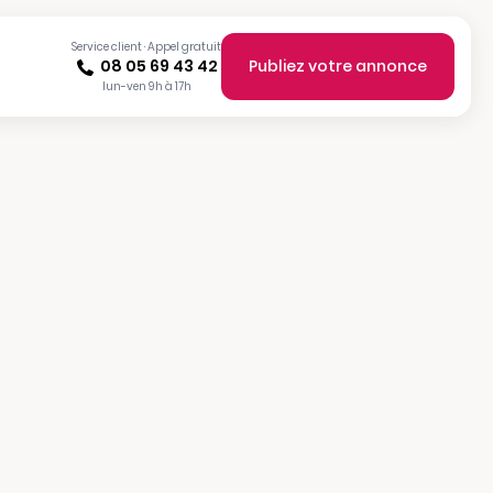
Service client · Appel gratuit
08 05 69 43 42
Publiez votre annonce
lun-ven 9h à 17h