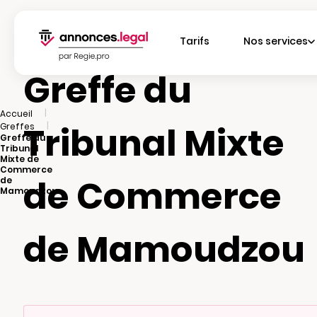
Tarifs
Nos services
Greffe du
|
Accueil
Tribunal Mixte
|
Greffes
Greffe du
Tribunal
Mixte de
Commerce
de Commerce
de
Mamoudzou
de Mamoudzou