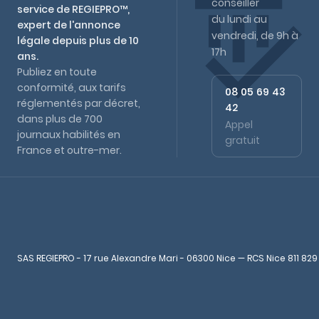
légale.
conseiller
service de REGIEPRO™,
du lundi au
expert de l'annonce
vendredi, de 9h à
légale depuis plus de 10
17h
ans.
Publiez en toute
conformité, aux tarifs
08 05 69 43
réglementés par décret,
42
dans plus de 700
Appel
journaux habilités en
gratuit
France et outre-mer.
SAS REGIEPRO - 17 rue Alexandre Mari - 06300 Nice — RCS Nice 811 829