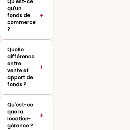
Qu'est-ce
qu'un
fonds de
commerce
?
Ensemble
Quelle
d'biens mobiliers
différence
(clientèle, nom
entre
commercial,
vente et
enseigne,
apport de
matériel,
fonds ?
marchandises)
La vente
affectés à
Qu'est-ce
transfère la
l'exploitation
que la
propriété
d'une activité
location-
contre
commerciale.
gérance ?