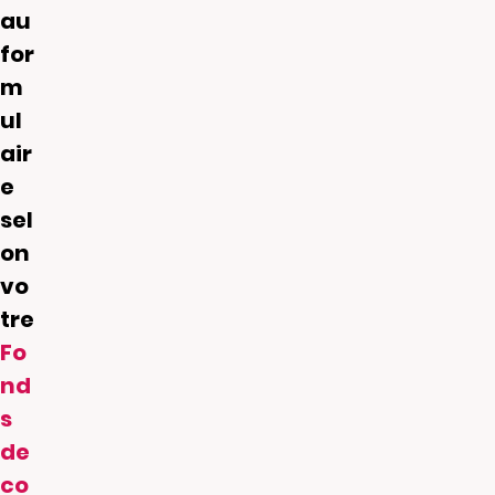
au
for
m
ul
air
e
sel
on
vo
tre
Fo
nd
s
de
co