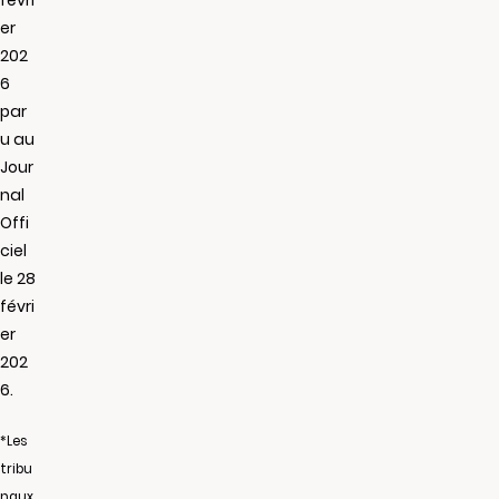
févri
er
202
6
par
u au
Jour
nal
Offi
ciel
le 28
févri
er
202
6.
*Les
tribu
naux