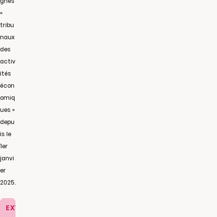
gnés
«
tribu
naux
des
activ
ités
écon
omiq
ues »
depu
is le
1er
janvi
er
2025.
EXTRAIT