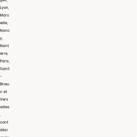
ges,
Lyon,
Mars
eille,
Nanc
y,
Nant
erre,
Paris,
Saint
-
Brieu
c et
Vers
ailles
,
sont
dési