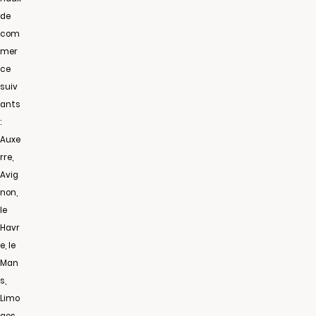
de
com
mer
ce
suiv
ants
:
Auxe
rre,
Avig
non,
le
Havr
e, le
Man
s,
Limo