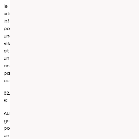
le
site
infogreffe.fr,
pour
une
visualisation
et
un
envoi
par
courrier
62,88
€
Au
greffe,
pour
un