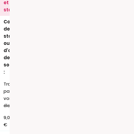
et
statuts
Copie
de
statuts
ou
d'acte
de
société
:
Transmission
par
voie
électronique
9,08
€