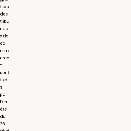
fiers
des
tribu
nau
x de
co
mm
erce
*
sont
fixé
s
par
l'arr
êté
du
26