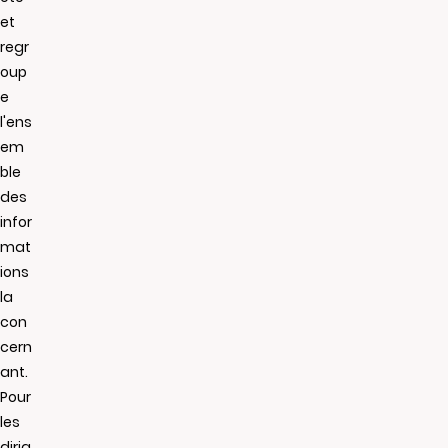
et
regr
oup
e
l'ens
em
ble
des
infor
mat
ions
la
con
cern
ant.
Pour
les
dirig