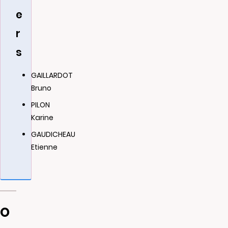
e
r
s
GAILLARDOT
Bruno
PILON
Karine
GAUDICHEAU
Etienne
O