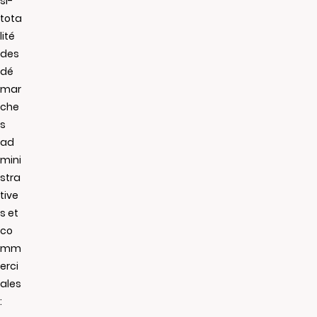
si-
tota
lité
des
dé
mar
che
s
ad
mini
stra
tive
s et
co
mm
erci
ales
: