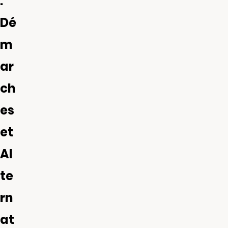
:
Dé
m
ar
ch
es
et
Al
te
rn
at