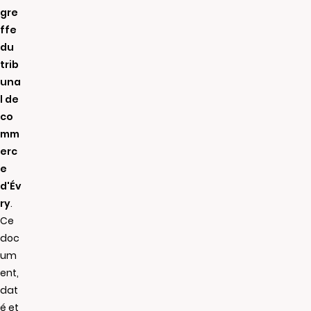
gre
ffe
du
trib
una
l de
co
mm
erc
e
d'Év
ry
.
Ce
doc
um
ent,
dat
é et