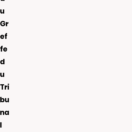
u
Gr
ef
fe
d
u
Tri
bu
na
l