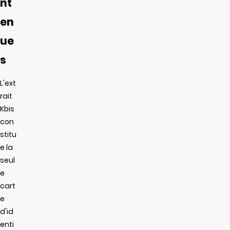
nt
en
ue
s
L'ext
rait
Kbis
con
stitu
e la
seul
e
cart
e
d'id
enti