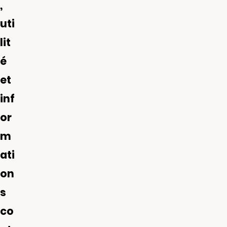
,
uti
lit
é
et
inf
or
m
ati
on
s
co