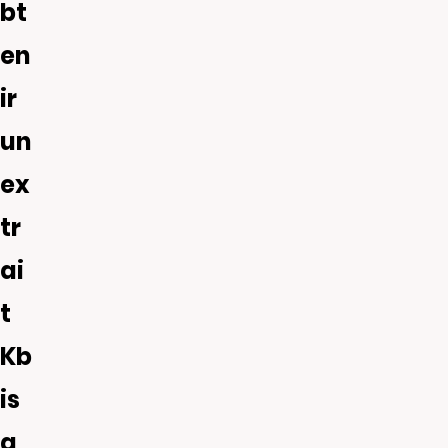
bt
en
ir
un
ex
tr
ai
t
Kb
is
a