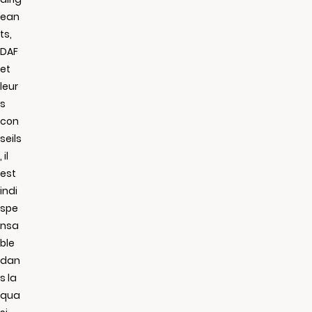
ean
ts,
DAF
et
leur
s
con
seils
, il
est
indi
spe
nsa
ble
dan
s la
qua