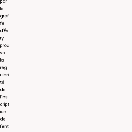
par
le
gref
fe
d'Év
ry
prou
ve
la
rég
ulari
té
de
l'ins
cript
ion
de
l'ent