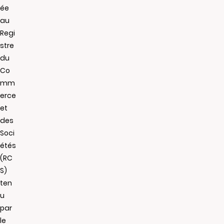
ée
au
Regi
stre
du
Co
mm
erce
et
des
Soci
étés
(RC
S)
ten
u
par
le