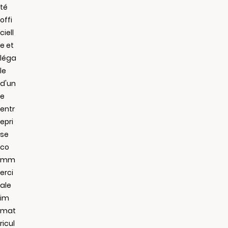
té
offi
ciell
e et
léga
le
d'un
e
entr
epri
se
co
mm
erci
ale
im
mat
ricul