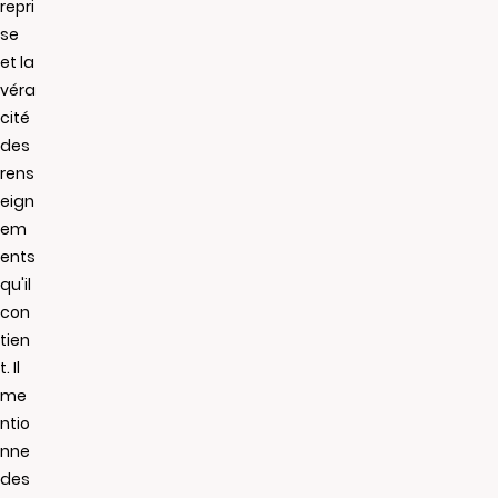
repri
se
et la
véra
cité
des
rens
eign
em
ents
qu'il
con
tien
t. Il
me
ntio
nne
des