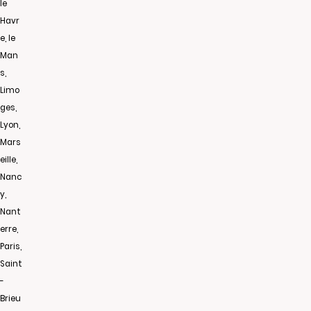
le
Havr
e, le
Man
s,
Limo
ges,
Lyon,
Mars
eille,
Nanc
y,
Nant
erre,
Paris,
Saint
-
Brieu