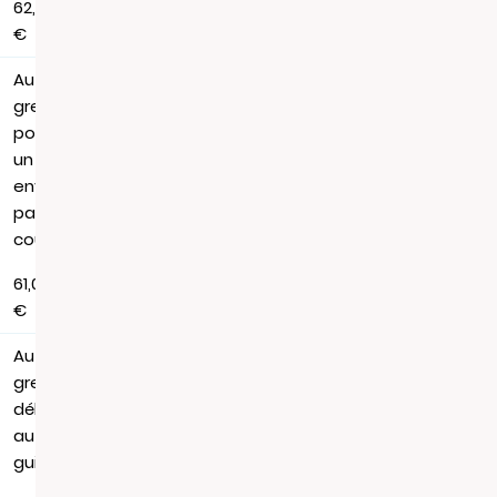
62,88
€
Au
greffe,
pour
un
envoi
par
courrier
61,06
€
Au
greffe,
délivrance
au
guichet