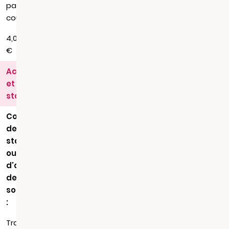
par
courrier
4,00
€
Actes
et
statuts
Copie
de
statuts
ou
d'acte
de
société
:
Transmission