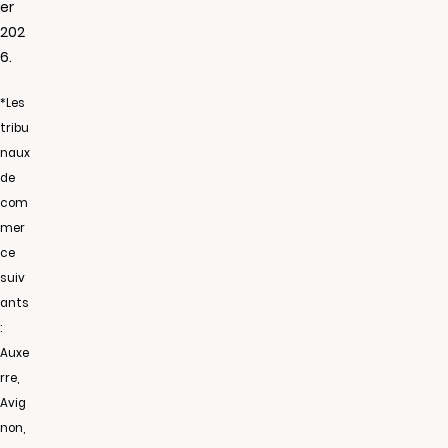
er
202
6.
*Les
tribu
naux
de
com
mer
ce
suiv
ants
:
Auxe
rre,
Avig
non,