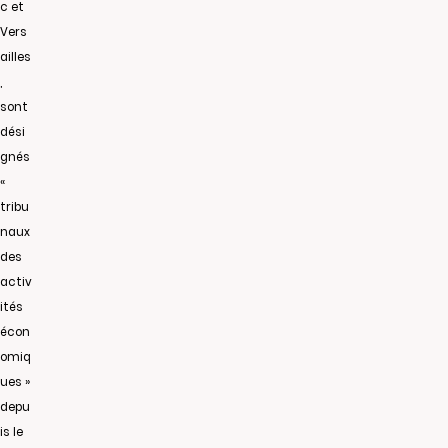
c et
Vers
ailles
,
sont
dési
gnés
«
tribu
naux
des
activ
ités
écon
omiq
ues »
depu
is le