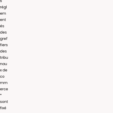
s
régl
em
ent
és
des
gref
fiers
des
tribu
nau
x de
co
mm
erce
*
sont
fixé