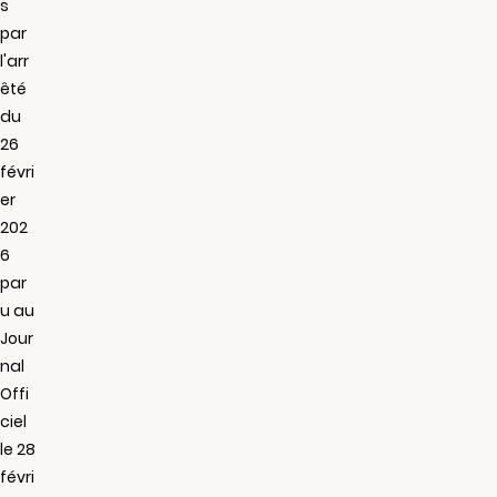
s
par
l'arr
êté
du
26
févri
er
202
6
par
u au
Jour
nal
Offi
ciel
le 28
févri