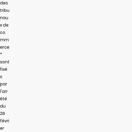
des
tribu
nau
x de
co
mm
erce
*
sont
fixé
s
par
l'arr
êté
du
26
févri
er