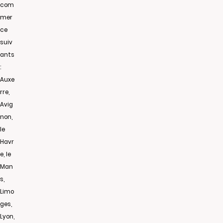
com
mer
ce
suiv
ants
:
Auxe
rre,
Avig
non,
le
Havr
e, le
Man
s,
Limo
ges,
Lyon,