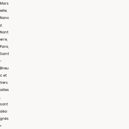
Mars
eille,
Nanc
y,
Nant
erre,
Paris,
Saint
-
Brieu
c et
Vers
ailles
,
sont
dési
gnés
«