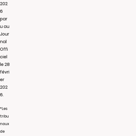
202
6
par
u au
Jour
nal
Offi
ciel
le 28
févri
er
202
6.
*Les
tribu
naux
de