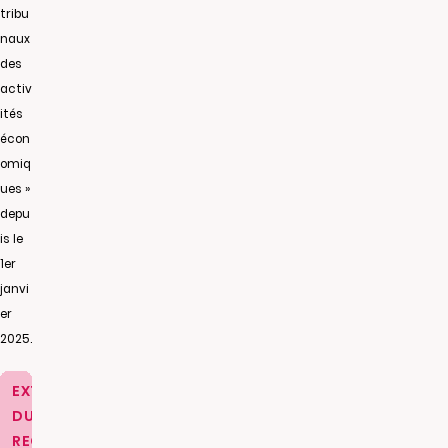
tribu
naux
des
activ
ités
écon
omiq
ues »
depu
is le
1er
janvi
er
2025.
EXTRAIT
DU
REGISTRE