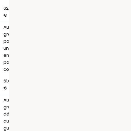
62,88
€
Au
greffe,
pour
un
envoi
par
courrier
61,06
€
Au
greffe,
délivrance
au
guichet