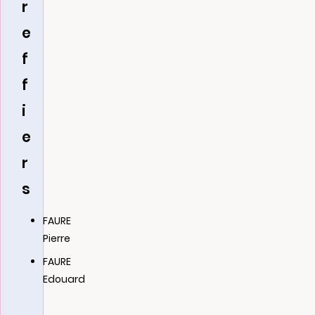
r
e
f
f
i
e
r
s
FAURE
Pierre
FAURE
Edouard