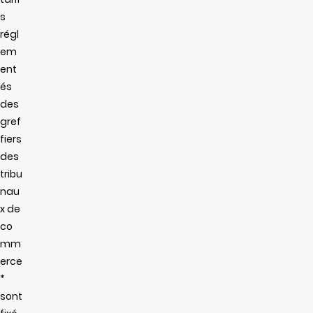
s
régl
em
ent
és
des
gref
fiers
des
tribu
nau
x de
co
mm
erce
*
sont