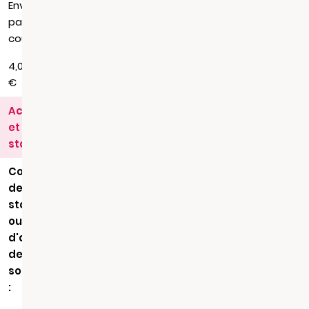
Envoi
par
courrier
4,00
€
Actes
et
statuts
Copie
de
statuts
ou
d'acte
de
société
: