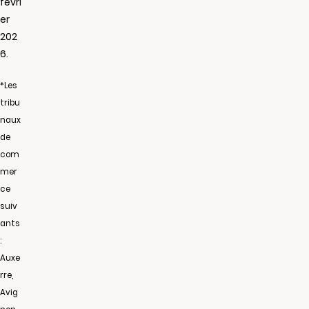
févri
er
202
6.
*Les
tribu
naux
de
com
mer
ce
suiv
ants
:
Auxe
rre,
Avig