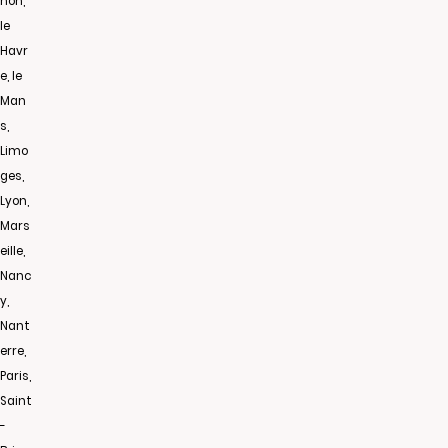
non,
le
Havr
e, le
Man
s,
Limo
ges,
Lyon,
Mars
eille,
Nanc
y,
Nant
erre,
Paris,
Saint
-