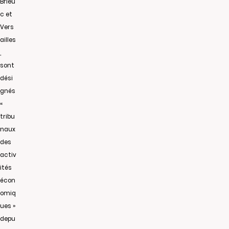
Brieu
c et
Vers
ailles
,
sont
dési
gnés
«
tribu
naux
des
activ
ités
écon
omiq
ues »
depu