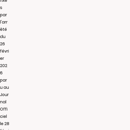
fixé
s
par
l'arr
êté
du
26
févri
er
202
6
par
u au
Jour
nal
Offi
ciel
le 28