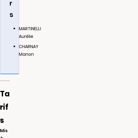
r
s
MARTINELLI
Aurélie
CHARNAY
Manon
Ta
rif
s
Mis