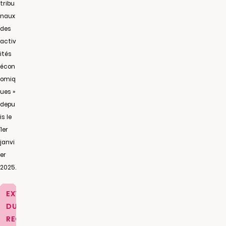
tribu
naux
des
activ
ités
écon
omiq
ues »
depu
is le
1er
janvi
er
2025.
EXTRAIT
DU
REGISTRE