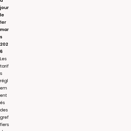
à
jour
le
1er
mar
s
202
6
Les
tarif
s
régl
em
ent
és
des
gref
fiers