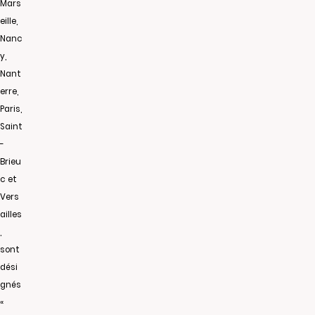
Mars
eille,
Nanc
y,
Nant
erre,
Paris,
Saint
-
Brieu
c et
Vers
ailles
,
sont
dési
gnés
«