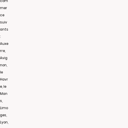
com
mer
ce
suiv
ants
:
Auxe
rre,
Avig
non,
le
Havr
e, le
Man
s,
Limo
ges,
Lyon,