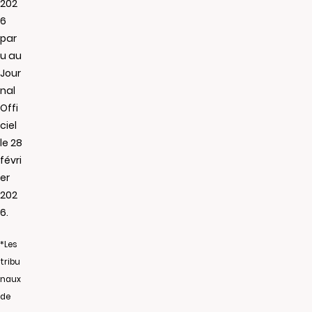
202
6
par
u au
Jour
nal
Offi
ciel
le 28
févri
er
202
6.
*Les
tribu
naux
de