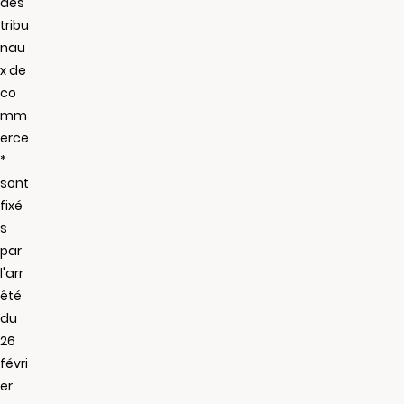
des
tribu
nau
x de
co
mm
erce
*
sont
fixé
s
par
l'arr
êté
du
26
févri
er