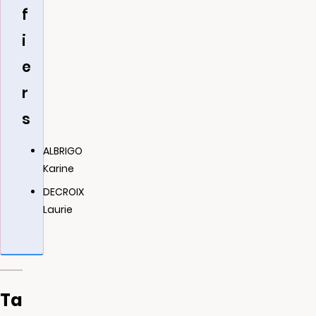
f
i
e
r
s
ALBRIGO
Karine
DECROIX
Laurie
Ta