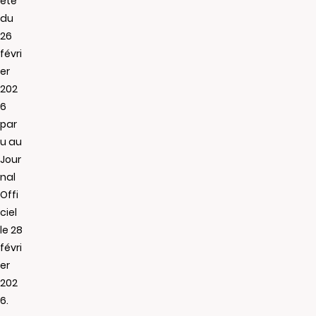
êté
du
26
févri
er
202
6
par
u au
Jour
nal
Offi
ciel
le 28
févri
er
202
6.