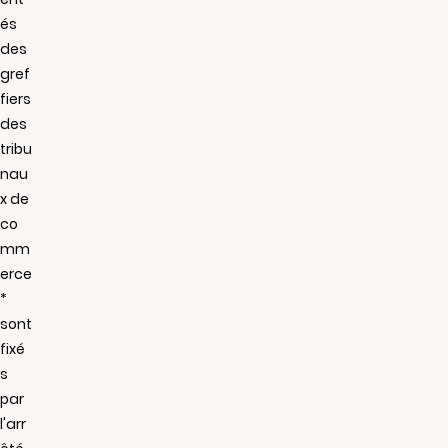
és
des
gref
fiers
des
tribu
nau
x de
co
mm
erce
*
sont
fixé
s
par
l'arr