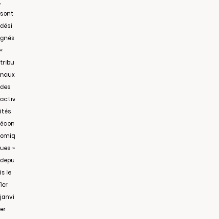
,
sont
dési
gnés
«
tribu
naux
des
activ
ités
écon
omiq
ues »
depu
is le
1er
janvi
er