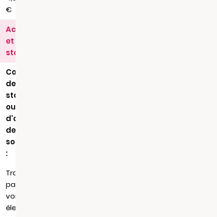
€
Actes
et
statuts
Copie
de
statuts
ou
d'acte
de
société
:
Transmission
par
voie
électronique