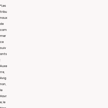
*Les
tribu
naux
de
com
mer
ce
suiv
ants
:
Auxe
rre,
Avig
non,
le
Havr
e, le