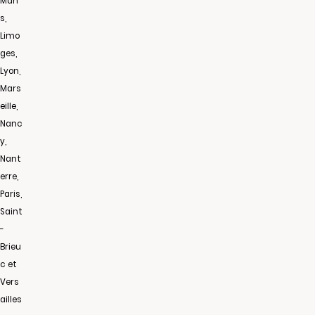
Man
s,
Limo
ges,
Lyon,
Mars
eille,
Nanc
y,
Nant
erre,
Paris,
Saint
-
Brieu
c et
Vers
ailles