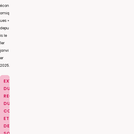
écon
omiq
ues »
depu
is le
1er
janvi
er
2025.
EXTRAIT
DU
REGISTRE
DU
COMMERCE
ET
DES
SOCIETES