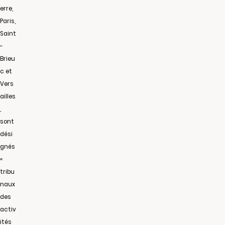
erre,
Paris,
Saint
-
Brieu
c et
Vers
ailles
,
sont
dési
gnés
«
tribu
naux
des
activ
ités