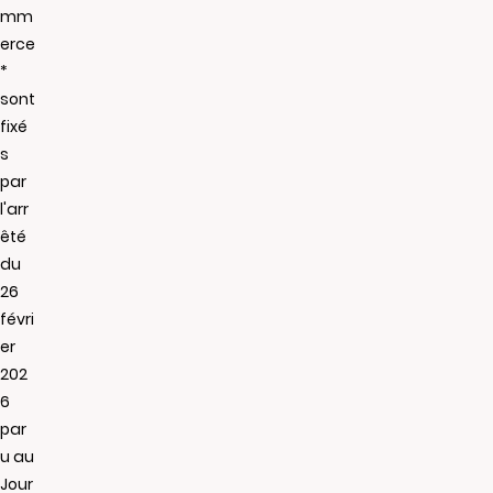
mm
erce
*
sont
fixé
s
par
l'arr
êté
du
26
févri
er
202
6
par
u au
Jour