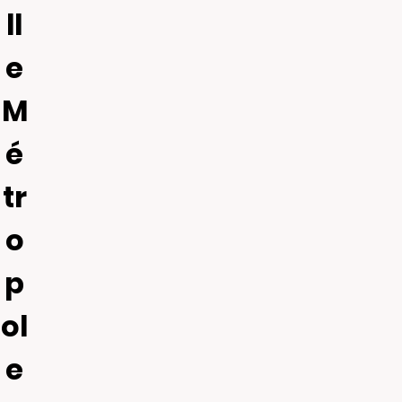
ll
e
M
é
tr
o
p
ol
e