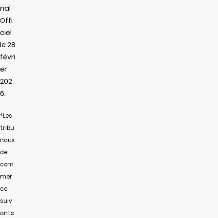
nal
Offi
ciel
le 28
févri
er
202
6.
*Les
tribu
naux
de
com
mer
ce
suiv
ants