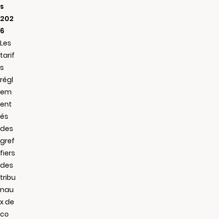
s
202
6
Les
tarif
s
régl
em
ent
és
des
gref
fiers
des
tribu
nau
x de
co