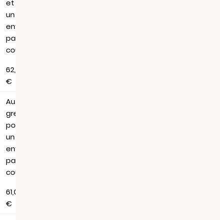
et
un
envoi
par
courrier
62,88
€
Au
greffe,
pour
un
envoi
par
courrier
61,06
€