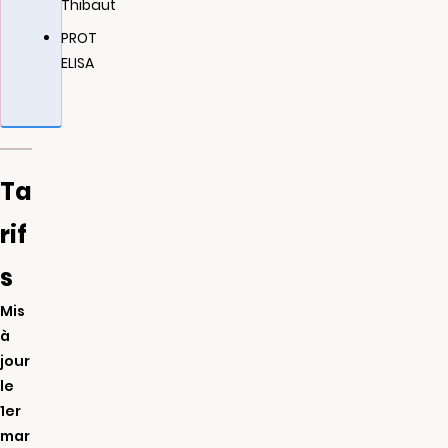
Thibaut
PROT
ELISA
Ta
rif
s
Mis
à
jour
le
1er
mar