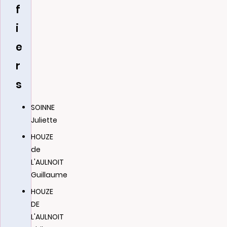
f
i
e
r
s
SOINNE
Juliette
HOUZE
de
L'AULNOIT
Guillaume
HOUZE
DE
L'AULNOIT