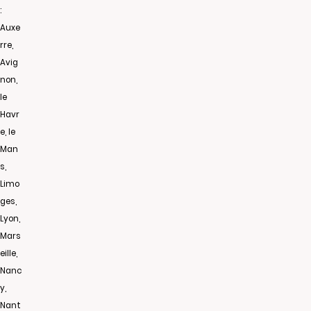
:
Auxe
rre,
Avig
non,
le
Havr
e, le
Man
s,
Limo
ges,
Lyon,
Mars
eille,
Nanc
y,
Nant