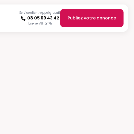
Service client · Appel gratuit
08 05 69 43 42
Publiez votre annonce
lun-ven 9h à 17h