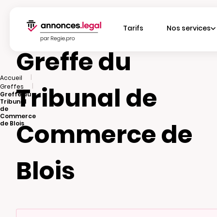
Tarifs
Nos services
Greffe du
|
Accueil
Tribunal de
|
Greffes
Greffe du
Tribunal
de
Commerce
Commerce de
de Blois
Blois