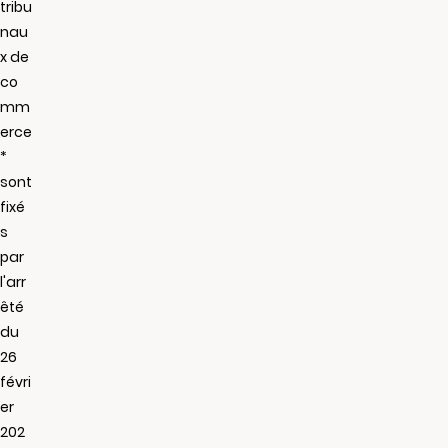
tribu
nau
x de
co
mm
erce
*
sont
fixé
s
par
l'arr
êté
du
26
févri
er
202