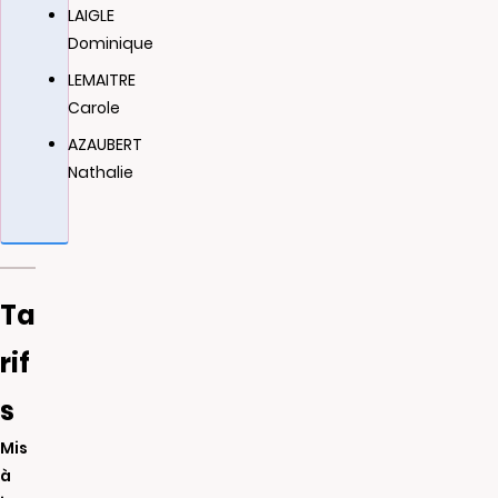
LAIGLE
Dominique
LEMAITRE
Carole
AZAUBERT
Nathalie
Ta
rif
s
Mis
à