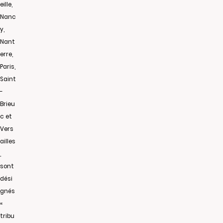
eille,
Nanc
y,
Nant
erre,
Paris,
Saint
-
Brieu
c et
Vers
ailles
,
sont
dési
gnés
«
tribu