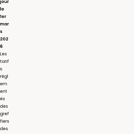
jour
le
1er
mar
s
202
6
Les
tarif
s
régl
em
ent
és
des
gref
fiers
des