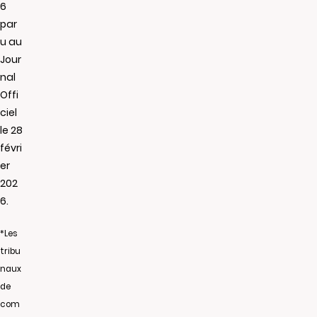
6
par
u au
Jour
nal
Offi
ciel
le 28
févri
er
202
6.
*Les
tribu
naux
de
com