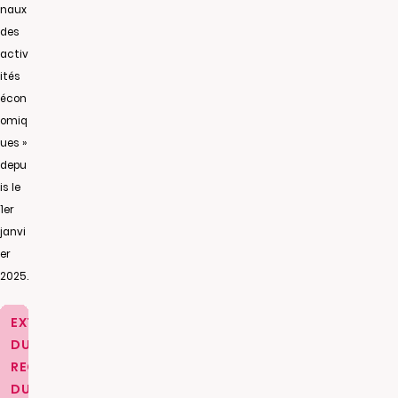
naux
des
activ
ités
écon
omiq
ues »
depu
is le
1er
janvi
er
2025.
EXTRAIT
DU
REGISTRE
DU