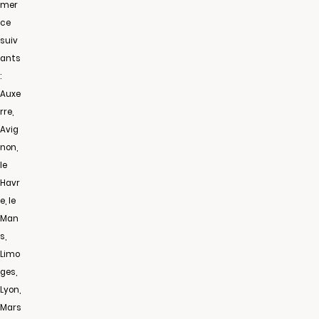
mer
ce
suiv
ants
:
Auxe
rre,
Avig
non,
le
Havr
e, le
Man
s,
Limo
ges,
Lyon,
Mars