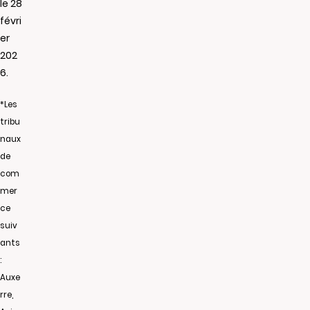
le 28
févri
er
202
6.
*Les
tribu
naux
de
com
mer
ce
suiv
ants
:
Auxe
rre,