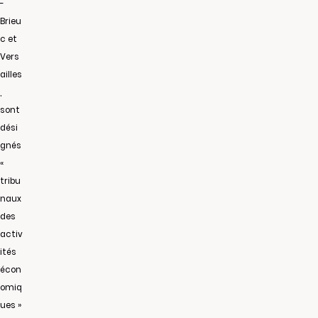
-
Brieu
c et
Vers
ailles
,
sont
dési
gnés
«
tribu
naux
des
activ
ités
écon
omiq
ues »