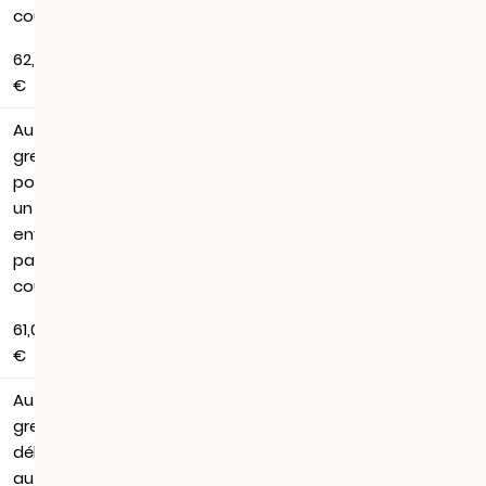
courrier
62,88
€
Au
greffe,
pour
un
envoi
par
courrier
61,06
€
Au
greffe,
délivrance
au