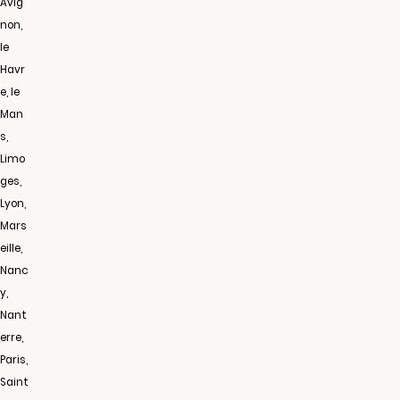
Avig
non,
le
Havr
e, le
Man
s,
Limo
ges,
Lyon,
Mars
eille,
Nanc
y,
Nant
erre,
Paris,
Saint