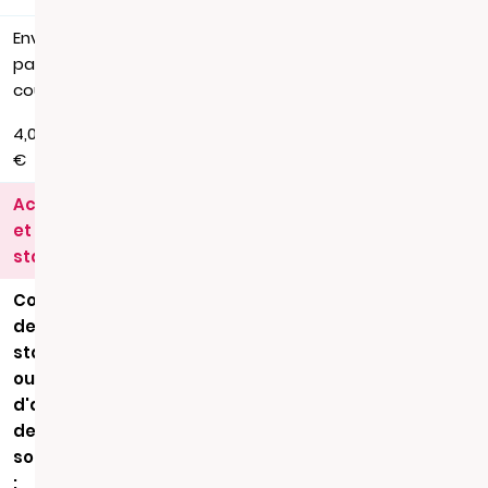
Envoi
par
courrier
4,00
€
Actes
et
statuts
Copie
de
statuts
ou
d'acte
de
société
: