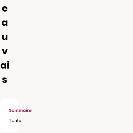
e
a
u
v
ai
s
Sommaire
Tarifs