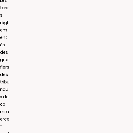
Les
tarif
s
régl
em
ent
és
des
gref
fiers
des
tribu
nau
x de
co
mm
erce
*