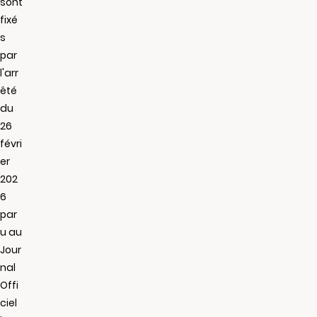
sont
fixé
s
par
l'arr
êté
du
26
févri
er
202
6
par
u au
Jour
nal
Offi
ciel