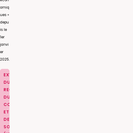
écon
omiq
ues »
depu
is le
1er
janvi
er
2025.
EXTRAIT
DU
REGISTRE
DU
COMMERCE
ET
DES
SOCIETES