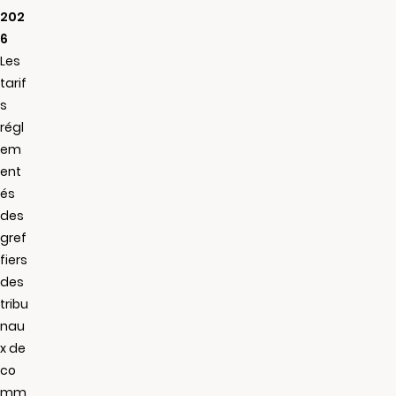
202
6
Les
tarif
s
régl
em
ent
és
des
gref
fiers
des
tribu
nau
x de
co
mm