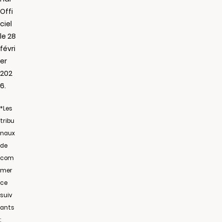
Offi
ciel
le 28
févri
er
202
6.
*Les
tribu
naux
de
com
mer
ce
suiv
ants
: