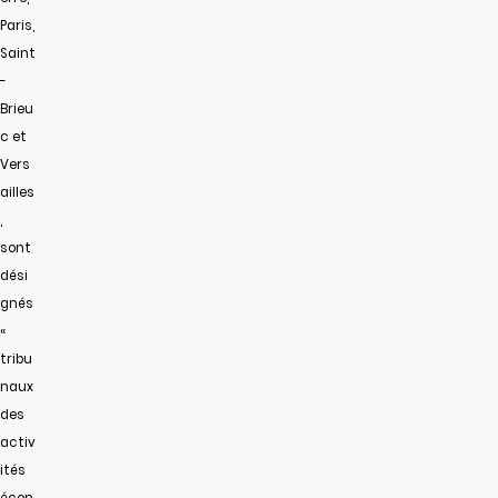
Paris,
Saint
-
Brieu
c et
Vers
ailles
,
sont
dési
gnés
«
tribu
naux
des
activ
ités