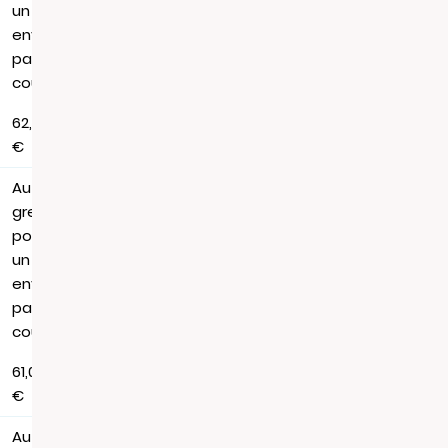
un
envoi
par
courrier
62,88
€
Au
greffe,
pour
un
envoi
par
courrier
61,06
€
Au