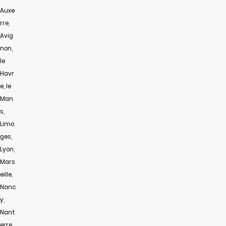
Auxe
rre,
Avig
non,
le
Havr
e, le
Man
s,
Limo
ges,
Lyon,
Mars
eille,
Nanc
y,
Nant
erre,