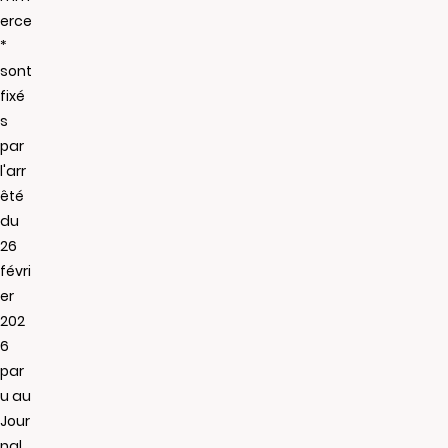
erce
*
sont
fixé
s
par
l'arr
êté
du
26
févri
er
202
6
par
u au
Jour
nal