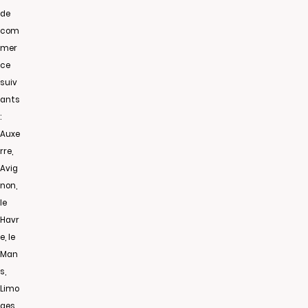
de
com
mer
ce
suiv
ants
:
Auxe
rre,
Avig
non,
le
Havr
e, le
Man
s,
Limo
ges,