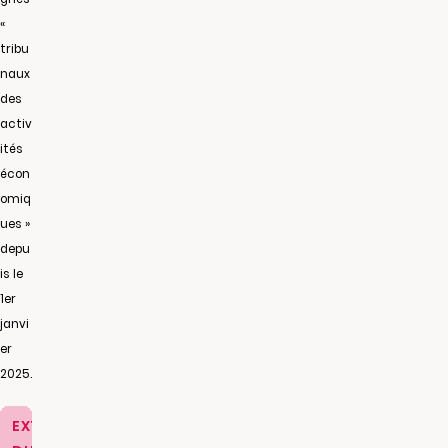
«
tribu
naux
des
activ
ités
écon
omiq
ues »
depu
is le
1er
janvi
er
2025.
EXTRAIT