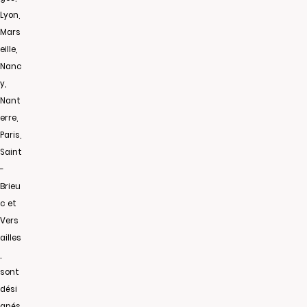
Lyon,
Mars
eille,
Nanc
y,
Nant
erre,
Paris,
Saint
-
Brieu
c et
Vers
ailles
,
sont
dési
gnés