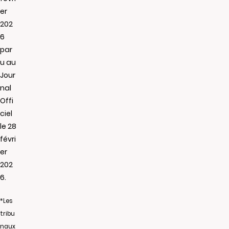
er
202
6
par
u au
Jour
nal
Offi
ciel
le 28
févri
er
202
6.
*Les
tribu
naux