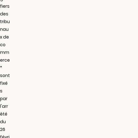
fiers
des
tribu
nau
x de
co
mm
erce
*
sont
fixé
s
par
l'arr
êté
du
26
févri