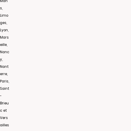
Man
s,
Limo
ges,
Lyon,
Mars
eille,
Nanc
y,
Nant
erre,
Paris,
Saint
-
Brieu
c et
Vers
ailles