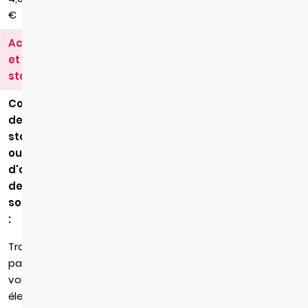
€
Actes
et
statuts
Copie
de
statuts
ou
d'acte
de
société
:
Transmission
par
voie
électronique