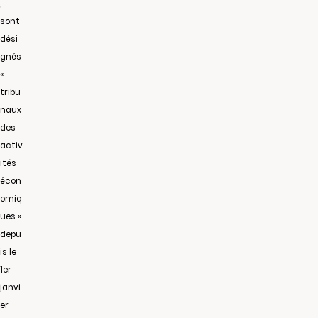
,
sont
dési
gnés
«
tribu
naux
des
activ
ités
écon
omiq
ues »
depu
is le
1er
janvi
er