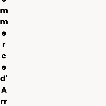
m
m
e
r
c
e
d'
A
rr