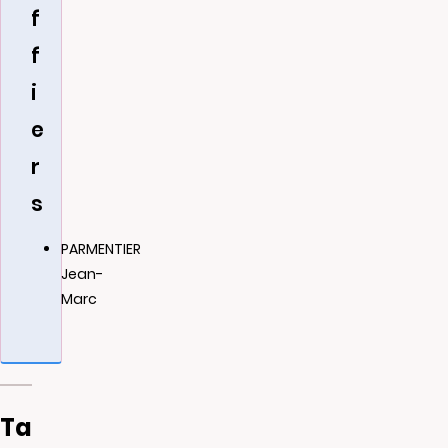
f
f
i
e
r
s
PARMENTIER
Jean-
Marc
Ta