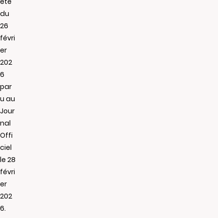
êté
du
26
févri
er
202
6
par
u au
Jour
nal
Offi
ciel
le 28
févri
er
202
6.