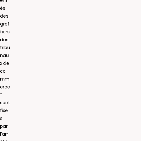
ent
és
des
gref
fiers
des
tribu
nau
x de
co
mm
erce
*
sont
fixé
s
par
l'arr