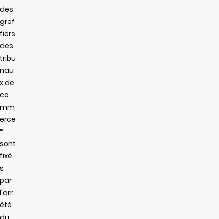
des
gref
fiers
des
tribu
nau
x de
co
mm
erce
*
sont
fixé
s
par
l'arr
êté
du