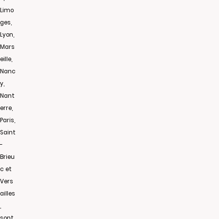
Limo
ges,
Lyon,
Mars
eille,
Nanc
y,
Nant
erre,
Paris,
Saint
-
Brieu
c et
Vers
ailles
,
sont