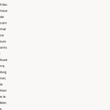
tribu
naux
de
com
mer
ce
suiv
ants
:
Auxe
rre,
Avig
non,
le
Havr
e, le
Man
s,