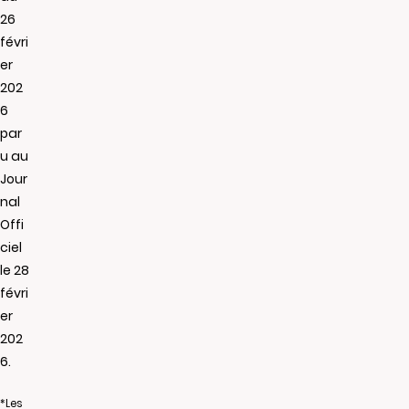
26
févri
er
202
6
par
u au
Jour
nal
Offi
ciel
le 28
févri
er
202
6.
*Les