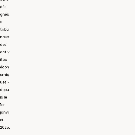
dési
gnés
«
tribu
naux
des
activ
ités
écon
omiq
ues »
depu
is le
1er
janvi
er
2025.