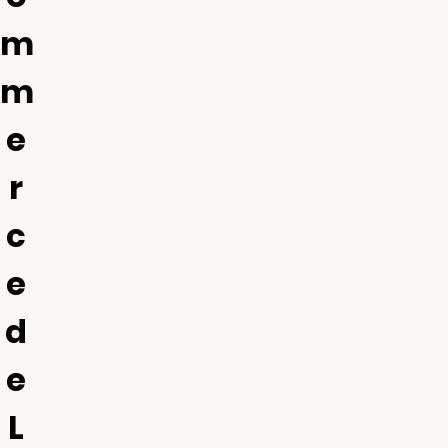
m
m
e
r
c
e
d
e
L