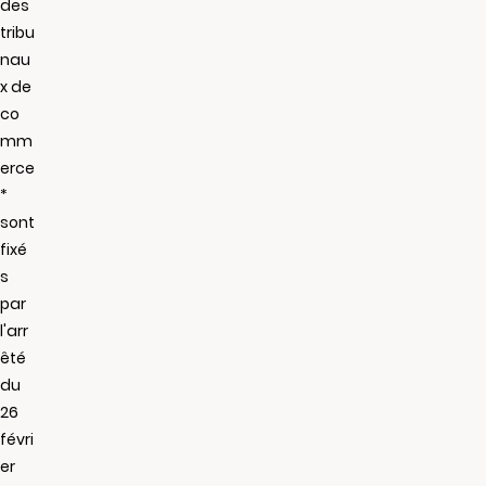
des
tribu
nau
x de
co
mm
erce
*
sont
fixé
s
par
l'arr
êté
du
26
févri
er