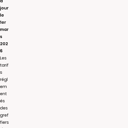
à
jour
le
1er
mar
s
202
6
Les
tarif
s
régl
em
ent
és
des
gref
fiers