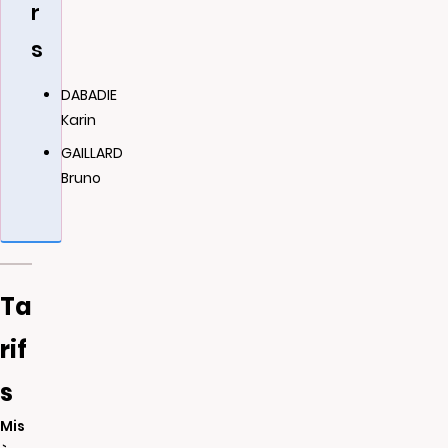
r
s
DABADIE
Karin
GAILLARD
Bruno
Ta
rif
s
Mis