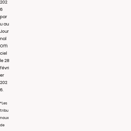
202
6
par
u au
Jour
nal
Offi
ciel
le 28
févri
er
202
6.
*Les
tribu
naux
de