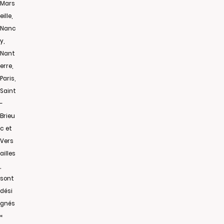
Mars
eille,
Nanc
y,
Nant
erre,
Paris,
Saint
-
Brieu
c et
Vers
ailles
,
sont
dési
gnés
«