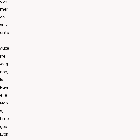
com
mer
ce
suiv
ants
:
Auxe
rre,
Avig
non,
le
Havr
e, le
Man
s,
Limo
ges,
Lyon,