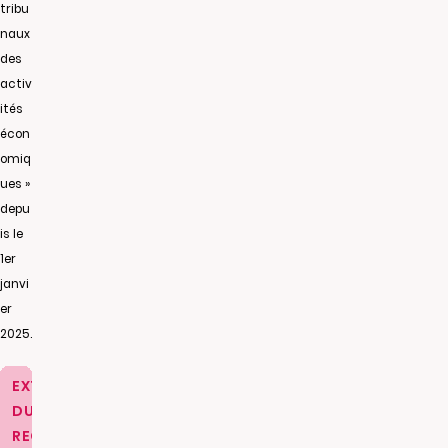
tribu
naux
des
activ
ités
écon
omiq
ues »
depu
is le
1er
janvi
er
2025.
EXTRAIT
DU
REGISTRE