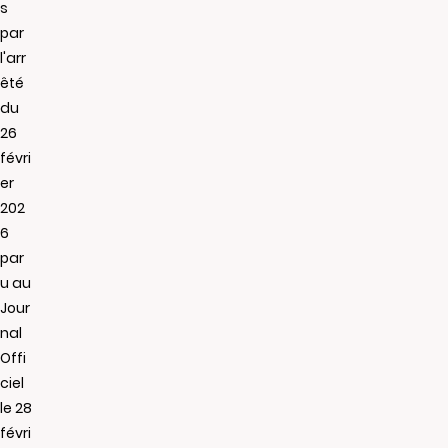
s
par
l'arr
êté
du
26
févri
er
202
6
par
u au
Jour
nal
Offi
ciel
le 28
févri