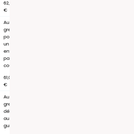
62,88
€
Au
greffe,
pour
un
envoi
par
courrier
61,06
€
Au
greffe,
délivrance
au
guichet