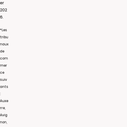
er
202
6.
*Les
tribu
naux
de
com
mer
ce
suiv
ants
:
Auxe
rre,
Avig
non,