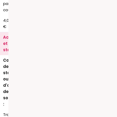
par
courrier
4,00
€
Actes
et
statuts
Copie
de
statuts
ou
d'acte
de
société
:
Transmission