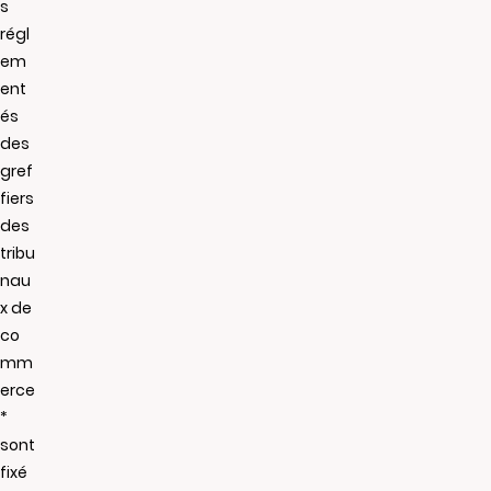
s
régl
em
ent
és
des
gref
fiers
des
tribu
nau
x de
co
mm
erce
*
sont
fixé