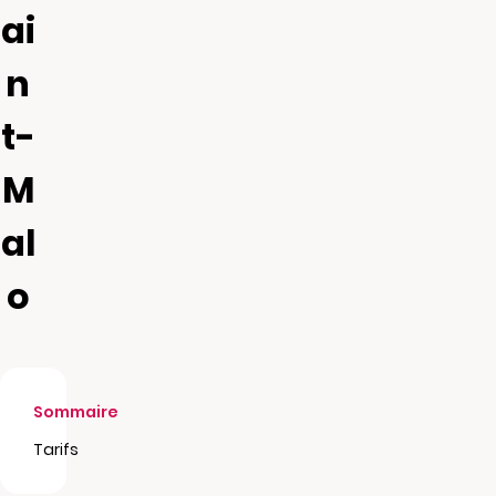
ai
n
t-
M
al
o
Sommaire
Tarifs