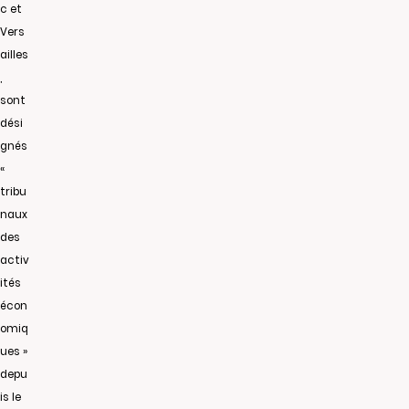
c et
Vers
ailles
,
sont
dési
gnés
«
tribu
naux
des
activ
ités
écon
omiq
ues »
depu
is le