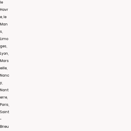
le
Havr
e, le
Man
s,
Limo
ges,
Lyon,
Mars
eille,
Nanc
y,
Nant
erre,
Paris,
Saint
-
Brieu