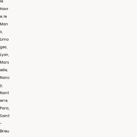
le
Havr
e, le
Man
s,
Limo
ges,
Lyon,
Mars
eille,
Nanc
y,
Nant
erre,
Paris,
Saint
-
Brieu