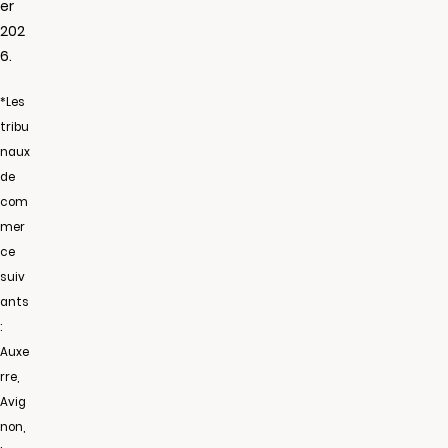
er
202
6.
*Les
tribu
naux
de
com
mer
ce
suiv
ants
:
Auxe
rre,
Avig
non,