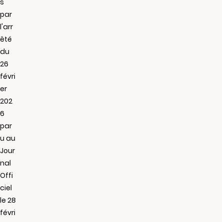
s
par
l'arr
êté
du
26
févri
er
202
6
par
u au
Jour
nal
Offi
ciel
le 28
févri