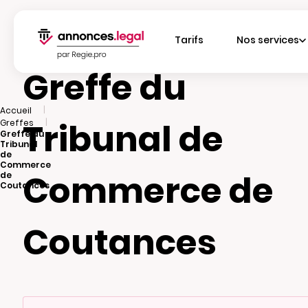
Tarifs
Nos services
Greffe du
|
Accueil
Tribunal de
|
Greffes
Greffe du
Tribunal
de
Commerce
Commerce de
de
Coutances
Coutances