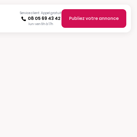
Service client · Appel gratuit
08 05 69 43 42
Publiez votre annonce
lun-ven 9h à 17h