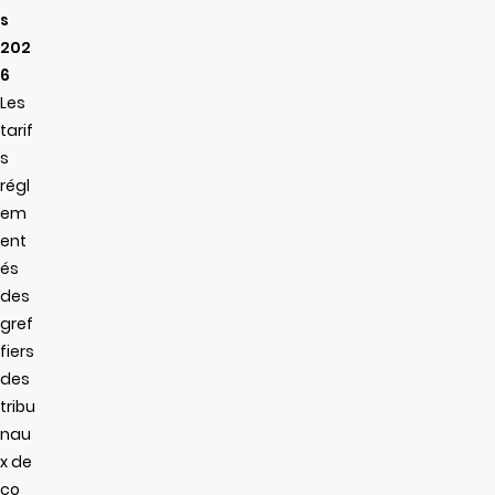
s
202
6
Les
tarif
s
régl
em
ent
és
des
gref
fiers
des
tribu
nau
x de
co