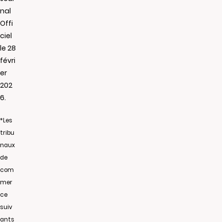
nal
Offi
ciel
le 28
févri
er
202
6.
*Les
tribu
naux
de
com
mer
ce
suiv
ants