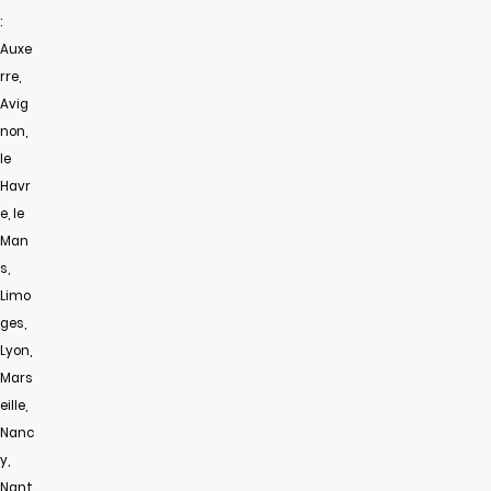
:
Auxe
rre,
Avig
non,
le
Havr
e, le
Man
s,
Limo
ges,
Lyon,
Mars
eille,
Nanc
y,
Nant