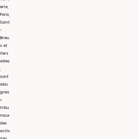
erre,
Paris,
Saint
-
Brieu
c et
Vers
ailles
,
sont
dési
gnés
«
tribu
naux
des
activ
ités