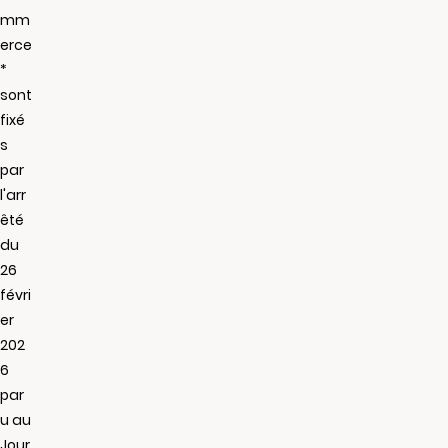
mm
erce
*
sont
fixé
s
par
l'arr
êté
du
26
févri
er
202
6
par
u au
Jour