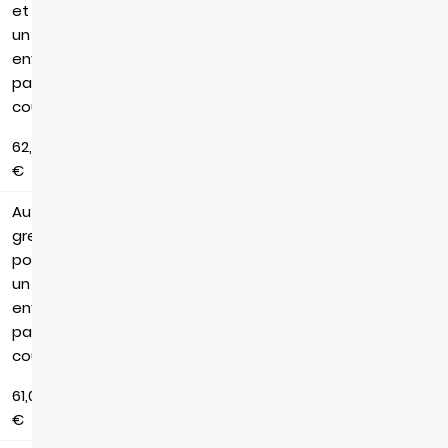
et
un
envoi
par
courrier
62,88
€
Au
greffe,
pour
un
envoi
par
courrier
61,06
€