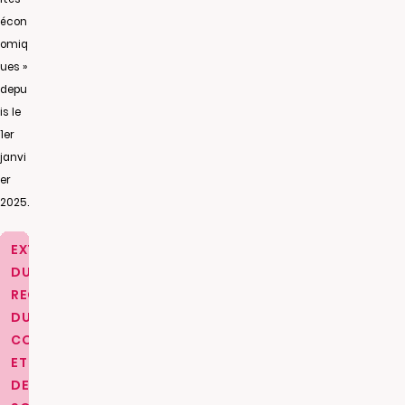
écon
omiq
ues »
depu
is le
1er
janvi
er
2025.
EXTRAIT
DU
REGISTRE
DU
COMMERCE
ET
DES