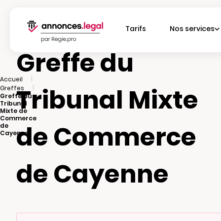
Tarifs
Nos services
Greffe du
|
Accueil
Tribunal Mixte
|
Greffes
Greffe du
Tribunal
Mixte de
Commerce
de Commerce
de
Cayenne
de Cayenne