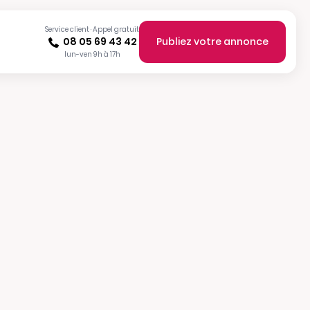
Service client · Appel gratuit
08 05 69 43 42
Publiez votre annonce
lun-ven 9h à 17h