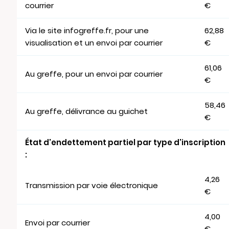
courrier
€
Via le site infogreffe.fr, pour une
62,88
visualisation et un envoi par courrier
€
61,06
Au greffe, pour un envoi par courrier
€
58,46
Au greffe, délivrance au guichet
€
État d'endettement partiel par type d'inscription
:
4,26
Transmission par voie électronique
€
4,00
Envoi par courrier
€