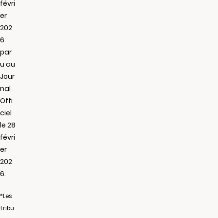
févri
er
202
6
par
u au
Jour
nal
Offi
ciel
le 28
févri
er
202
6.
*Les
tribu