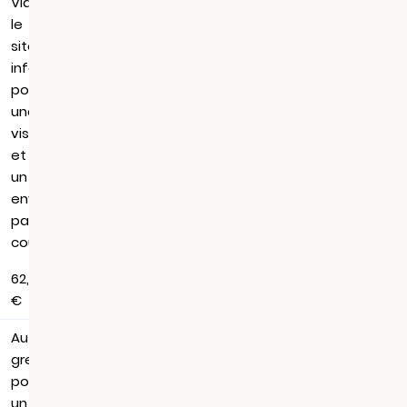
Via
le
site
infogreffe.fr,
pour
une
visualisation
et
un
envoi
par
courrier
62,88
€
Au
greffe,
pour
un