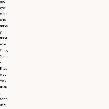
ges,
Lyon,
Mars
eille,
Nanc
y,
Nant
erre,
Paris,
Saint
-
Brieu
c et
Vers
ailles
,
sont
dési