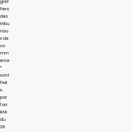
gref
fiers
des
tribu
nau
x de
co
mm
erce
*
sont
fixé
s
par
l'arr
êté
du
26