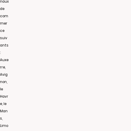
naux
de
com
mer
ce
suiv
ants
:
Auxe
rre,
Avig
non,
le
Havr
e, le
Man
s,
Limo