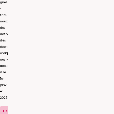
gnés
«
tribu
naux
des
activ
ités
écon
omiq
ues »
depu
is le
1er
janvi
er
2025.
EXTRAIT