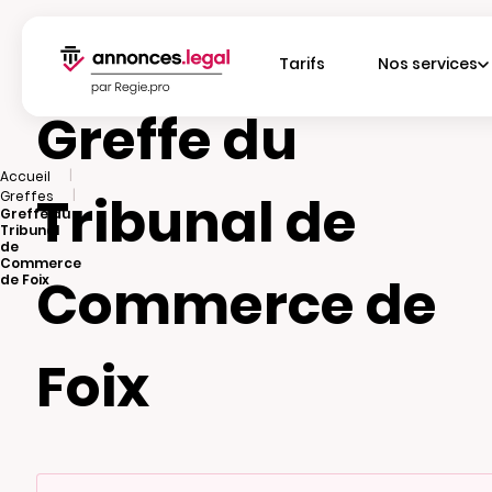
Tarifs
Nos services
Greffe du
|
Accueil
Tribunal de
|
Greffes
Greffe du
Tribunal
de
Commerce
Commerce de
de Foix
Foix