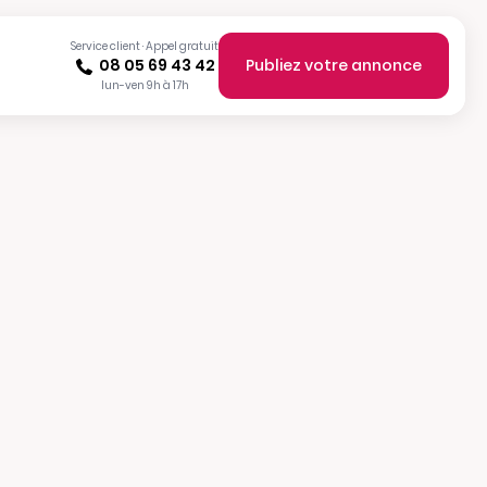
Service client · Appel gratuit
08 05 69 43 42
Publiez votre annonce
lun-ven 9h à 17h