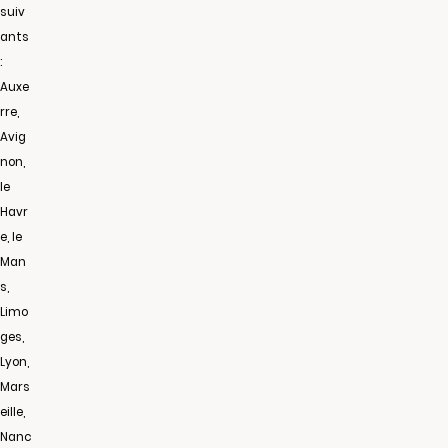
suiv
ants
:
Auxe
rre,
Avig
non,
le
Havr
e, le
Man
s,
Limo
ges,
Lyon,
Mars
eille,
Nanc