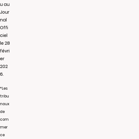
u au
Jour
nal
Offi
ciel
le 28
févri
er
202
6.
*Les
tribu
naux
de
com
mer
ce