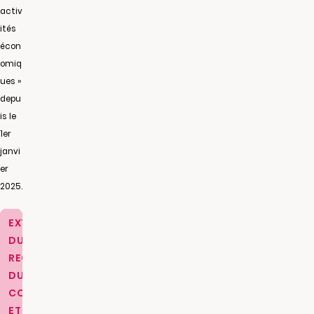
activ
ités
écon
omiq
ues »
depu
is le
1er
janvi
er
2025.
EXTRAIT
DU
REGISTRE
DU
COMMERCE
ET