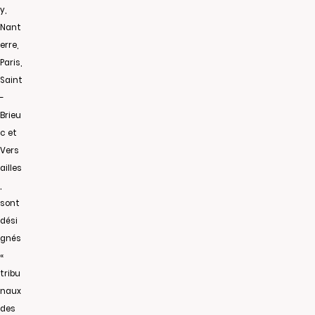
y,
Nant
erre,
Paris,
Saint
-
Brieu
c et
Vers
ailles
,
sont
dési
gnés
«
tribu
naux
des