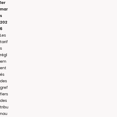
1er
mar
s
202
6
Les
tarif
s
régl
em
ent
és
des
gref
fiers
des
tribu
nau