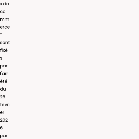
x de
co
mm
erce
*
sont
fixé
s
par
l'arr
êté
du
26
févri
er
202
6
par