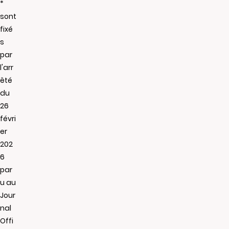
*
sont
fixé
s
par
l'arr
êté
du
26
févri
er
202
6
par
u au
Jour
nal
Offi