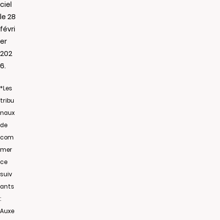
ciel
le 28
févri
er
202
6.
*Les
tribu
naux
de
com
mer
ce
suiv
ants
:
Auxe