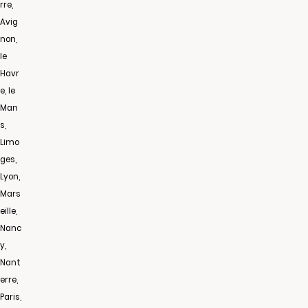
rre,
Avig
non,
le
Havr
e, le
Man
s,
Limo
ges,
Lyon,
Mars
eille,
Nanc
y,
Nant
erre,
Paris,