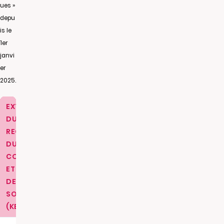
ues »
depu
is le
1er
janvi
er
2025.
EXTRAIT
DU
REGISTRE
DU
COMMERCE
ET
DES
SOCIETES
(KBIS)