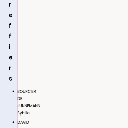
r
e
f
f
i
e
r
s
BOURCIER
DE
JUNNEMANN
Sybille
DAVID