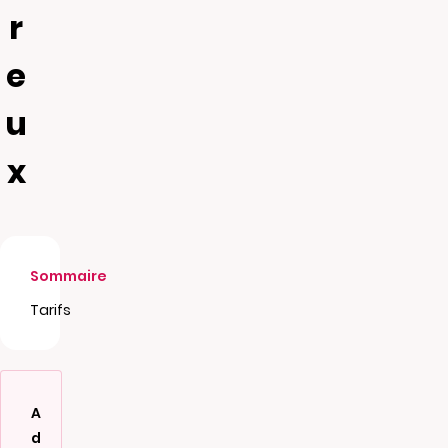
r
e
u
x
Sommaire
Tarifs
A
d