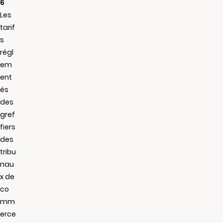
6
Les
tarif
s
régl
em
ent
és
des
gref
fiers
des
tribu
nau
x de
co
mm
erce