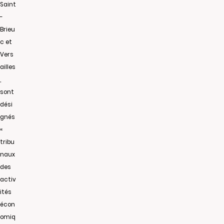
Saint
-
Brieu
c et
Vers
ailles
,
sont
dési
gnés
«
tribu
naux
des
activ
ités
écon
omiq