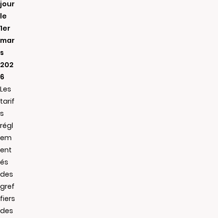
jour
le
1er
mar
s
202
6
Les
tarif
s
régl
em
ent
és
des
gref
fiers
des