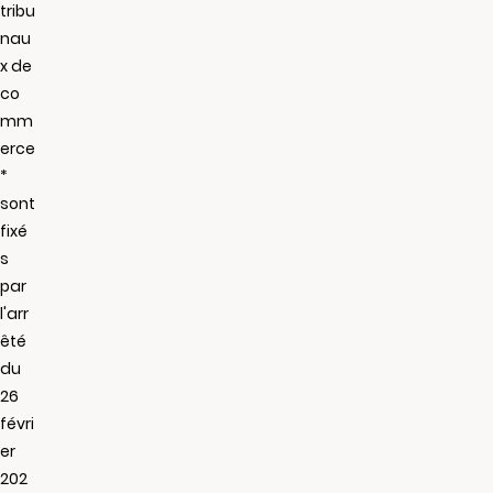
tribu
nau
x de
co
mm
erce
*
sont
fixé
s
par
l'arr
êté
du
26
févri
er
202