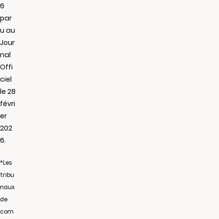
6
par
u au
Jour
nal
Offi
ciel
le 28
févri
er
202
6.
*Les
tribu
naux
de
com