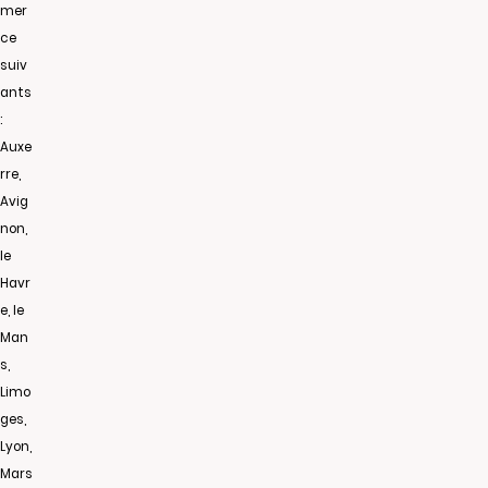
mer
ce
suiv
ants
:
Auxe
rre,
Avig
non,
le
Havr
e, le
Man
s,
Limo
ges,
Lyon,
Mars