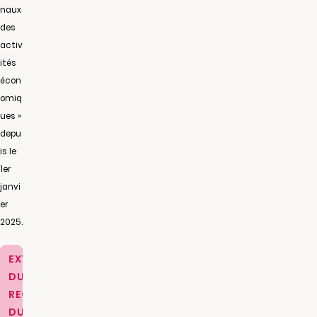
naux
des
activ
ités
écon
omiq
ues »
depu
is le
1er
janvi
er
2025.
EXTRAIT
DU
REGISTRE
DU