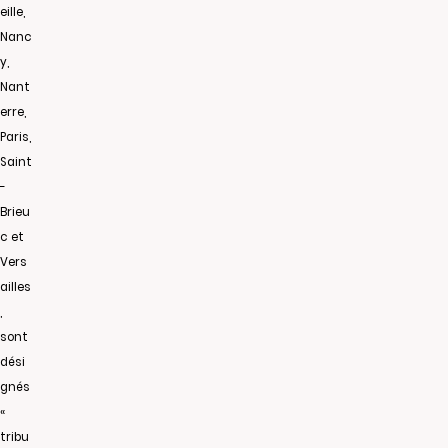
eille,
Nanc
y,
Nant
erre,
Paris,
Saint
-
Brieu
c et
Vers
ailles
,
sont
dési
gnés
«
tribu