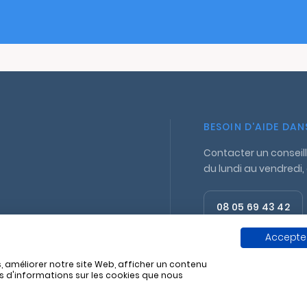
BESOIN D'AIDE DA
Contacter un conseill
du lundi au vendredi,
08 05 69 43 42
Appel gratuit
Accepter
, améliorer notre site Web, afficher un contenu
us d'informations sur les cookies que nous
11 829 662
Politique de confidentialité
Mentions lég