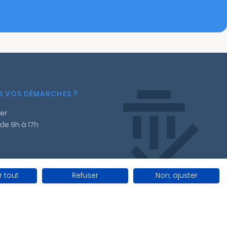
NS VOS DÉMARCHES ?
er
 de 9h à 17h
 tout
Refuser
Non, ajuster
ales
Gestion des cookies
Conditions générales de vente