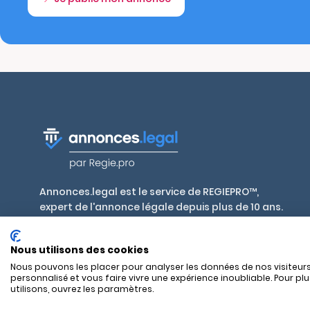
Annonces.legal est le service de REGIEPRO™,
expert de l'annonce légale depuis plus de 10 ans.
Publiez en toute conformité, aux tarifs
réglementés par décret, dans plus de 700 journaux
Nous utilisons des cookies
habilités en France et outre-mer.
Nous pouvons les placer pour analyser les données de nos visiteurs
personnalisé et vous faire vivre une expérience inoubliable. Pour pl
utilisons, ouvrez les paramètres.
SAS REGIEPRO - 17 rue Alexandre Mari - 06300 Nice — RCS Nice 8