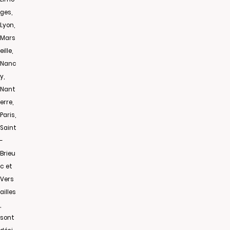
ges,
Lyon,
Mars
eille,
Nanc
y,
Nant
erre,
Paris,
Saint
-
Brieu
c et
Vers
ailles
,
sont