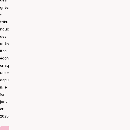
dési
gnés
«
tribu
naux
des
activ
ités
écon
omiq
ues »
depu
is le
1er
janvi
er
2025.