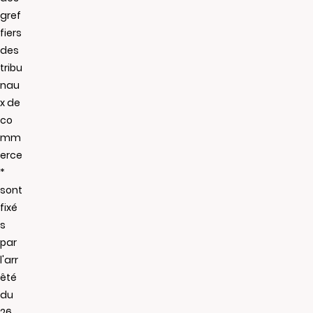
gref
fiers
des
tribu
nau
x de
co
mm
erce
*
sont
fixé
s
par
l'arr
êté
du
26