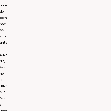
naux
de
com
mer
ce
suiv
ants
:
Auxe
rre,
Avig
non,
le
Havr
e, le
Man
s,
Limo