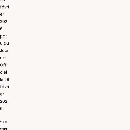
févri
er
202
6
par
u au
Jour
nal
Offi
ciel
le 28
févri
er
202
6.
*Les
tribu