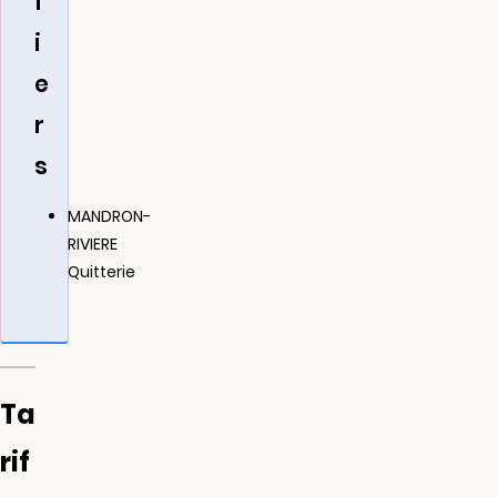
f
i
e
r
s
MANDRON-
RIVIERE
Quitterie
Ta
rif