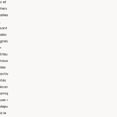
c et
Vers
ailles
,
sont
dési
gnés
«
tribu
naux
des
activ
ités
écon
omiq
ues »
depu
is le