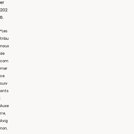
er
202
6.
*Les
tribu
naux
de
com
mer
ce
suiv
ants
:
Auxe
rre,
Avig
non,