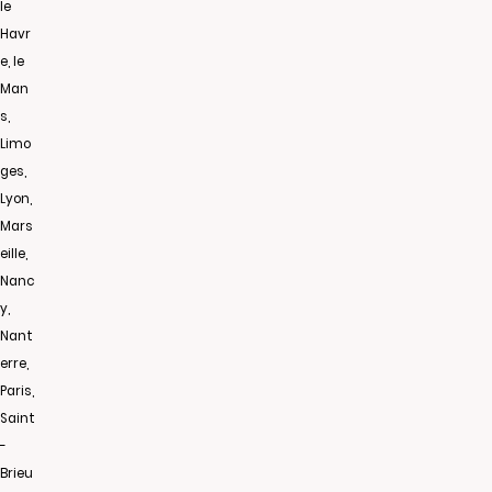
le
Havr
e, le
Man
s,
Limo
ges,
Lyon,
Mars
eille,
Nanc
y,
Nant
erre,
Paris,
Saint
-
Brieu