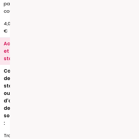
par
courrier
4,00
€
Actes
et
statuts
Copie
de
statuts
ou
d'acte
de
société
:
Transmission