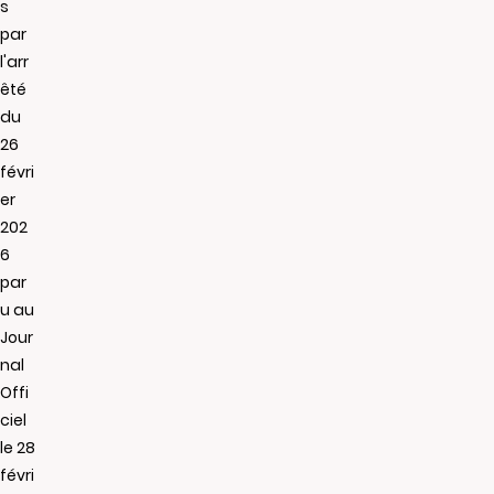
s
par
l'arr
êté
du
26
févri
er
202
6
par
u au
Jour
nal
Offi
ciel
le 28
févri