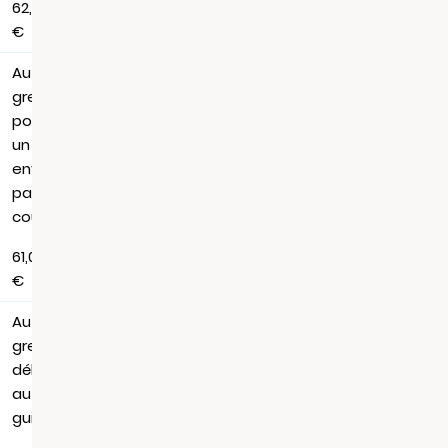
62,88
€
Au
greffe,
pour
un
envoi
par
courrier
61,06
€
Au
greffe,
délivrance
au
guichet