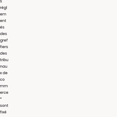
s
régl
em
ent
és
des
gref
fiers
des
tribu
nau
x de
co
mm
erce
*
sont
fixé