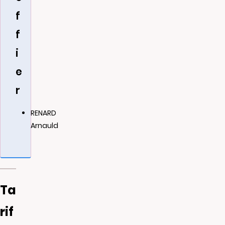
f
f
i
e
r
RENARD
Arnauld
Ta
rif