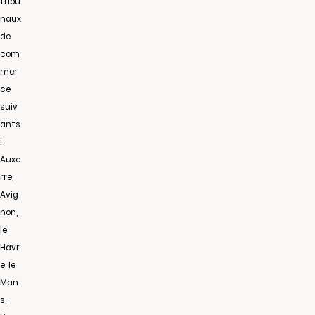
tribu
naux
de
com
mer
ce
suiv
ants
:
Auxe
rre,
Avig
non,
le
Havr
e, le
Man
s,