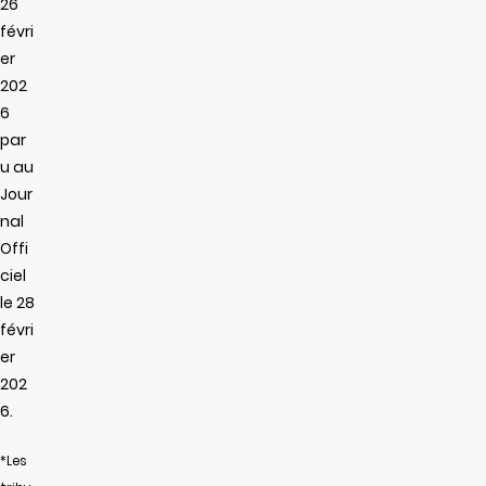
26
févri
er
202
6
par
u au
Jour
nal
Offi
ciel
le 28
févri
er
202
6.
*Les