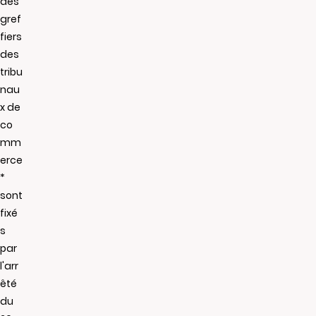
des
gref
fiers
des
tribu
nau
x de
co
mm
erce
*
sont
fixé
s
par
l'arr
êté
du