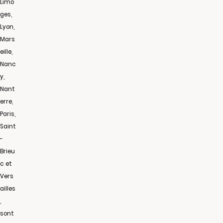
Limo
ges,
Lyon,
Mars
eille,
Nanc
y,
Nant
erre,
Paris,
Saint
-
Brieu
c et
Vers
ailles
,
sont