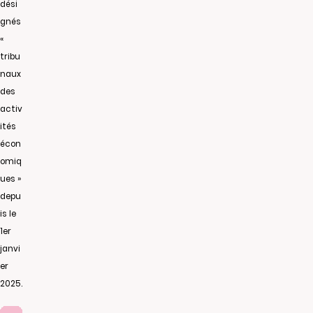
dési
gnés
«
tribu
naux
des
activ
ités
écon
omiq
ues »
depu
is le
1er
janvi
er
2025.