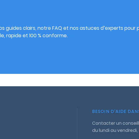
s
s guides clairs, notre FAQ et nos astuces d’experts pour pu
e, rapide et 100 % conforme.
BESOIN D'AIDE DA
Contacter un conseill
du lundi au vendredi,