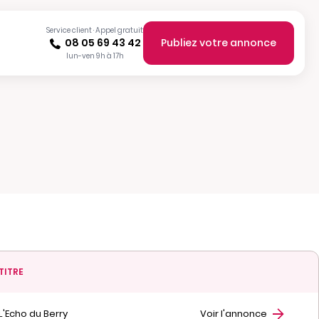
Service client · Appel gratuit
08 05 69 43 42
Publiez votre annonce
lun-ven 9h à 17h
TITRE
L'Echo du Berry
Voir l'annonce