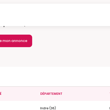
e parution :
Quotidien
ie mon annonce
É
DÉPARTEMENT
Indre (36)