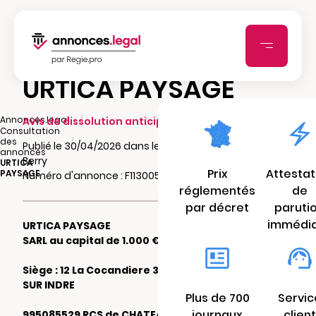
URTICA PAYSAGE
|
Annonces.legal
Avis de dissolution anticipée
Consultation
|
des
Publié le 30/04/2026 dans le journal L'Echo du
annonces
Berry
URTICA
Prix
Attestat
PAYSAGE
Numéro d'annonce : F11300516saqb
réglementés
de
par décret
paruti
immédi
URTICA PAYSAGE
SARL au capital de 1.000 €
Siège : 12 La Cocandiere 36500 PALLUAU
SUR INDRE
Plus de 700
Servic
journaux
client
995085529 RCS de CHATEAUROUX