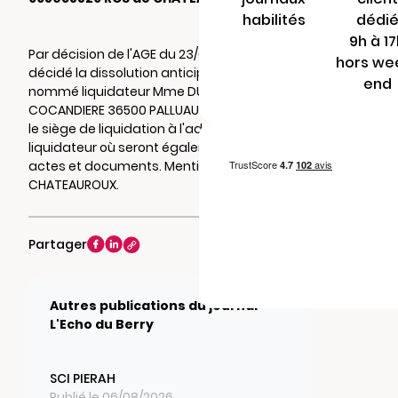
habilités
dédi
9h à 1
Par décision de l'AGE du 23/04/2026, il a été
hors we
décidé la dissolution anticipée de la société,
end
nommé liquidateur Mme DUGAY Julia 12 LA
COCANDIERE 36500 PALLUAU SUR INDRE , et fixé
le siège de liquidation à l'adresse du
liquidateur où seront également notifiés
actes et documents. Mention au RCS de
CHATEAUROUX.
Partager
Autres publications du journal
L'Echo du Berry
SCI PIERAH
Publié le 06/08/2026