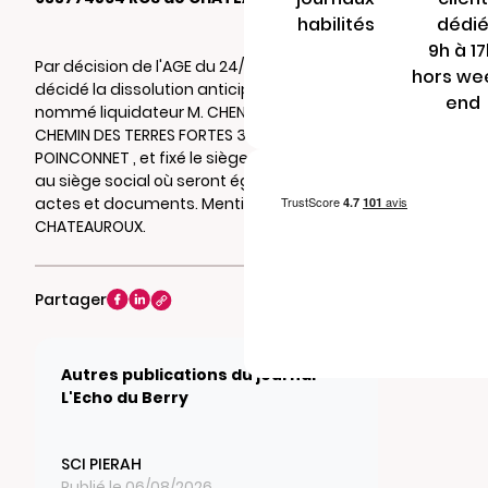
habilités
dédi
9h à 1
Par décision de l'AGE du 24/05/2026, il a été
hors we
décidé la dissolution anticipée de la société,
end
nommé liquidateur M. CHENOUFI MILOUD 2
CHEMIN DES TERRES FORTES 36330 LE
POINCONNET , et fixé le siège de liquidation
au siège social où seront également notifiés
actes et documents. Mention au RCS de
CHATEAUROUX.
Partager
Autres publications du journal
L'Echo du Berry
SCI PIERAH
Publié le 06/08/2026