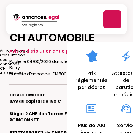
CH AUTOMOBILE
|
Annonces.legal
Avis de dissolution anticipée
Consultation
|
des
Publié le 04/06/2026 dans le journal L'Echo du
annonces
Berry
CH
Prix
Attestat
AUTOMOBILE
Numéro d'annonce : F14500589l4as
réglementés
de
par décret
paruti
immédi
CH AUTOMOBILE
SAS au capital de 150 €
Siège : 2 CHE des Terres Fortes 36330 LE
POINCONNET
Plus de 700
Servic
journaux
client
933774564 RCS de CHATEAUROUX