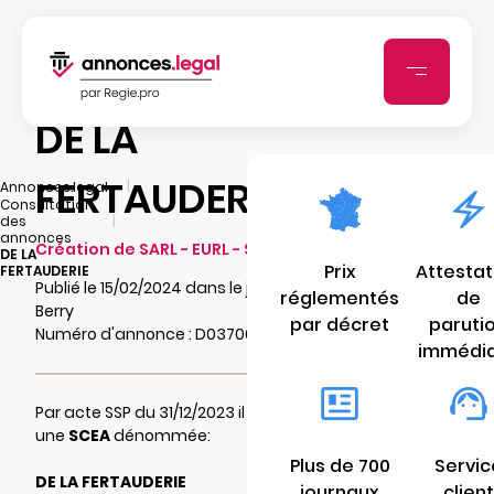
DE LA
FERTAUDERIE
|
Annonces.legal
Consultation
|
des
annonces
Création de SARL - EURL - SCI - SCA - SCCV
DE LA
Prix
Attestat
FERTAUDERIE
Publié le 15/02/2024 dans le journal L'Echo du
réglementés
de
Berry
par décret
paruti
Numéro d'annonce : D03700186x4pp
immédi
Par acte SSP du 31/12/2023 il a été constitué
une
SCEA
dénommée:
Plus de 700
Servic
DE LA FERTAUDERIE
journaux
client