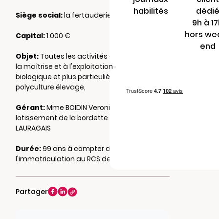
habilités
dédi
Siège social:
la fertauderie 36220 LUREUIL
9h à 1
hors we
Capital:
1.000 €
end
Objet:
Toutes les activités correspondant à
la maîtrise et à l'exploitation d'un cycle
biologique et plus particulièrement la
polyculture élevage,
Gérant:
Mme BOIDIN Veronique 19
lotissement de la bordette 31290 AVIGNONET
LAURAGAIS
Durée:
99 ans à compter de
l'immatriculation au RCS de CHATEAUROUX
Partager