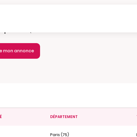
e parution :
Quotidien
ie mon annonce
É
DÉPARTEMENT
Paris (75)