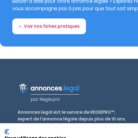
Besoin d’aide pour votre annonce légale ? Explorez no
vous accompagne pas à pas pour que tout soit simpl
Voir nos fiches pratiques
Annonces.legal est le service de REGIEPRO™,
expert de l'annonce légale depuis plus de 10 ans.
Publiez en toute conformité, aux tarifs
réglementés par décret, dans plus de 700 journaux