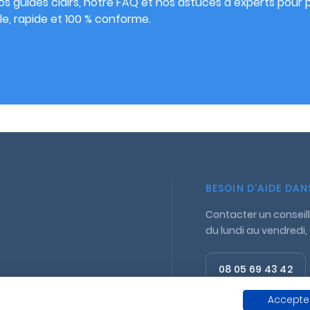
s guides clairs, notre FAQ et nos astuces d’experts pour pu
e, rapide et 100 % conforme.
BESOIN D'AIDE DA
Contacter un conseill
du lundi au vendredi,
08 05 69 43 42
Appel gratuit
Accepter