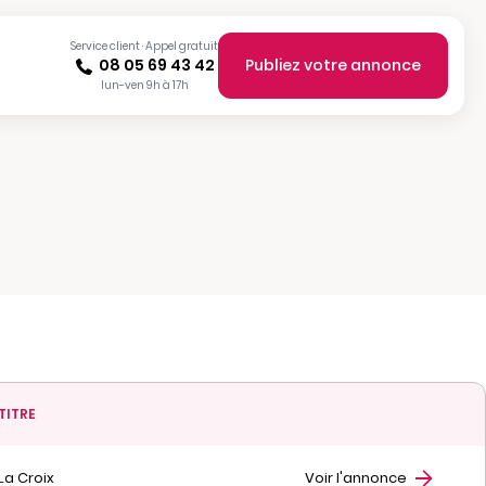
Service client · Appel gratuit
08 05 69 43 42
Publiez votre annonce
lun-ven 9h à 17h
TITRE
La Croix
Voir l'annonce