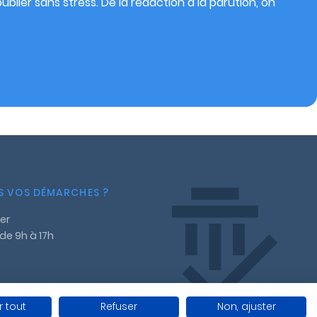
blier sans stress. De la rédaction à la parution, on
NS VOS DÉMARCHES ?
er
 de 9h à 17h
 tout
Refuser
Non, ajuster