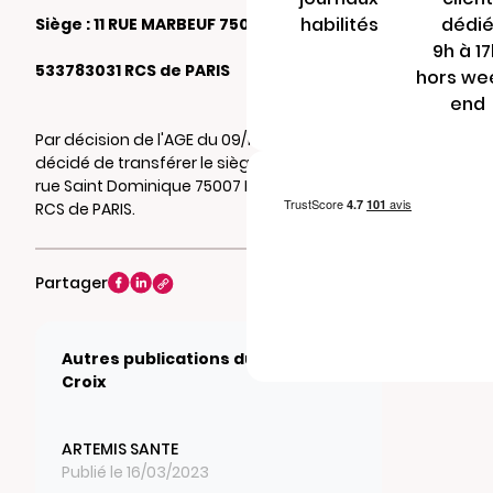
habilités
dédi
Siège : 11 RUE MARBEUF 75008 PARIS
9h à 1
533783031 RCS de PARIS
hors we
end
Par décision de l'AGE du 09/10/2020, il a été
décidé de transférer le siège social au 115,
rue Saint Dominique 75007 PARIS. Mention au
RCS de PARIS.
Partager
Autres publications du journal La
Croix
ARTEMIS SANTE
Publié le 16/03/2023