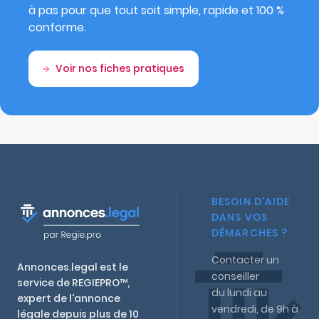
à pas pour que tout soit simple, rapide et 100 %
conforme.
Voir nos fiches pratiques
BESOIN D'AIDE
DANS VOS
DÉMARCHES ?
Contacter un
Annonces.legal est le
conseiller
service de REGIEPRO™,
du lundi au
expert de l'annonce
vendredi, de 9h à
légale depuis plus de 10