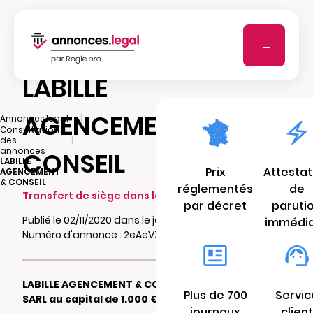
LABILLE
AGENCEMENT &
|
Annonces.legal
Consultation
|
des
annonces
CONSEIL
LABILLE
Prix
Attestat
AGENCEMENT
& CONSEIL
réglementés
de
Transfert de siège dans le même ressort
par décret
paruti
Publié le 02/11/2020 dans le journal La Croix
immédi
Numéro d'annonce : 2eAeVZAyhNzZD
LABILLE AGENCEMENT & CONSEIL
Plus de 700
Servic
SARL au capital de 1.000 €
journaux
client