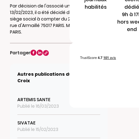
Par décision de l'associé unique du
habilités
dédi
13/02/2023, il a été décidé de transférer le
9h à 1
siège social à compter du 20/02/2023 au 6
hors we
rue d'Armaillé 75017 PARIS. Mention au RCS de
end
PARIS.
Partager
Autres publications du journal La
Croix
ARTEMIS SANTE
Publié le 16/03/2023
SIVATAE
Publié le 15/02/2023