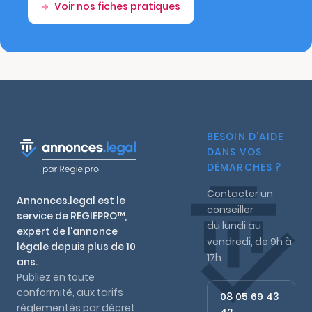
Voir nos fiches pratiques
BESOIN D'AIDE
DANS VOS
DÉMARCHES ?
Contacter un
Annonces.legal est le
conseiller
service de REGIEPRO™,
du lundi au
expert de l'annonce
vendredi, de 9h à
légale depuis plus de 10
17h
ans.
Publiez en toute
conformité, aux tarifs
08 05 69 43
réglementés par décret,