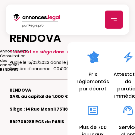
RENDOVA
|
Annonces.legal
Transfert de siège dans le même ressort
Consultation
|
des
Publié le 15/02/2023 dans le journal La Croix
annonces
Numéro d'annonce : C0410006179af
RENDOVA
Prix
Attestat
réglementés
de
par décret
paruti
RENDOVA
immédi
SARL au capital de 1.000 €
Siège : 14 Rue Mesnil 75116 PARIS
892709288 RCS de PARIS
Plus de 700
Servic
journaux
client