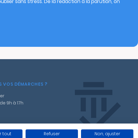
blier sans stress. De la rédaction à la parution, on
NS VOS DÉMARCHES ?
er
 de 9h à 17h
 tout
Refuser
Non, ajuster