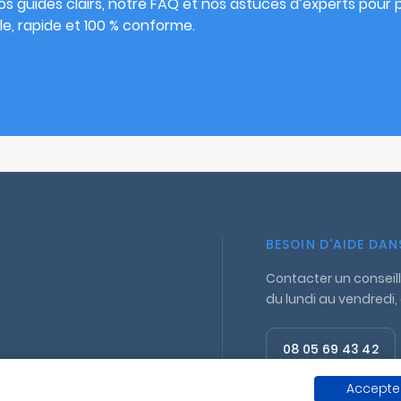
s guides clairs, notre FAQ et nos astuces d’experts pour pu
e, rapide et 100 % conforme.
BESOIN D'AIDE DA
Contacter un conseill
du lundi au vendredi,
08 05 69 43 42
Appel gratuit
Accepter