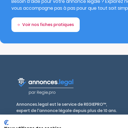
Besoin d’aide pour votre annonce légale ? Explorez no
vous accompagne pas à pas pour que tout soit simpl
Voir nos fiches pratiques
Annonces.legal est le service de REGIEPRO™,
expert de l'annonce légale depuis plus de 10 ans.
Publiez en toute conformité, aux tarifs
réglementés par décret, dans plus de 700 journaux