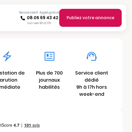
Service client · Appel gratuit
08 05 69 43 42
Publiez votre annonce
lun-ven 9h à 17h
station de
Plus de 700
Service client
arution
journaux
dédié
médiate
habilités
9h à 17h hors
week-end