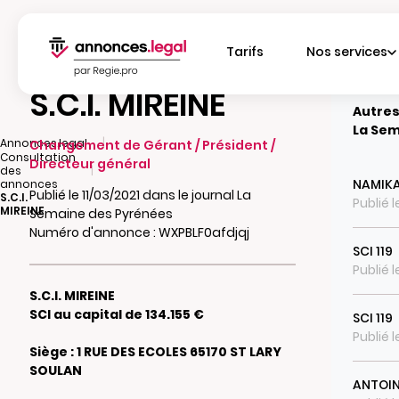
Tarifs
Nos services
S.C.I. MIREINE
Autres
La Sem
|
Annonces.legal
Changement de Gérant / Président /
Consultation
Directeur général
|
des
NAMIK
annonces
Publié le 11/03/2021 dans le journal La
S.C.I.
Publié 
MIREINE
Semaine des Pyrénées
Numéro d'annonce : WXPBLF0afdjqj
SCI 119
Publié 
S.C.I. MIREINE
SCI au capital de 134.155 €
SCI 119
Publié 
Siège : 1 RUE DES ECOLES 65170 ST LARY
SOULAN
ANTOIN