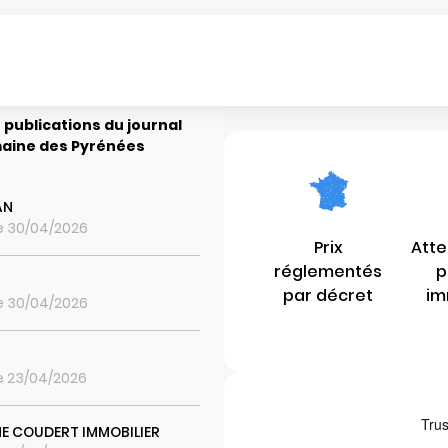
 publications du journal
aine des Pyrénées
AN
le 30/04/2026
Prix
Atte
réglementés
p
par décret
im
le 30/04/2026
le 23/04/2026
E COUDERT IMMOBILIER