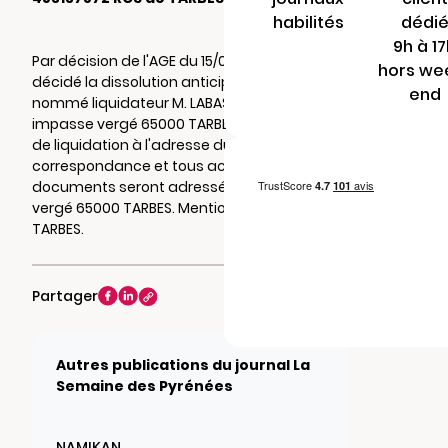
habilités
dédi
9h à 1
Par décision de l'AGE du 15/04/2026, il a été
hors we
décidé la dissolution anticipée de la société,
end
nommé liquidateur M. LABASTE Jacques 9
impasse vergé 65000 TARBES , et fixé le siège
de liquidation à l'adresse du liquidateur la
correspondance et tous actes et
documents seront adressés au 9 impasse
vergé 65000 TARBES. Mention au RCS de
TARBES.
Partager
Autres publications du journal La
Semaine des Pyrénées
NAMIKAN