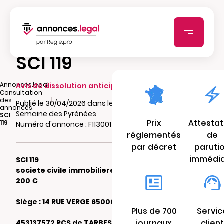
SCI 119
|
Annonces.legal
Avis de dissolution anticipée
Consultation
|
des
Publié le 30/04/2026 dans le journal La
annonces
Semaine des Pyrénées
SCI
Prix
Attestat
119
Numéro d'annonce : F113001498527
réglementés
de
par décret
paruti
immédi
SCI 119
societe civile immobiliere au capital de
200 €
Siège : 14 RUE VERGE 65000 TARBES
Plus de 700
Servic
journaux
client
453137572 RCS de TARBES