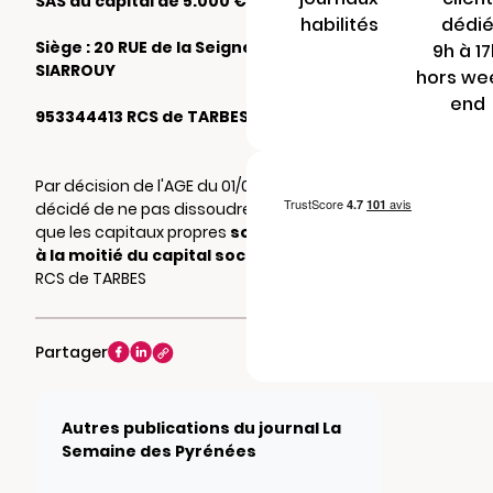
SAS au capital de 5.000 €
habilités
dédi
Siège : 20 RUE de la Seigneurie 65500
9h à 1
SIARROUY
hors we
end
953344413 RCS de TARBES
Par décision de l'AGE du 01/03/2026, il a été
décidé de ne pas dissoudre la société bien
que les capitaux propres
soient inférieurs
à la moitié du capital social
. Mention au
RCS de TARBES
Partager
Autres publications du journal La
Semaine des Pyrénées