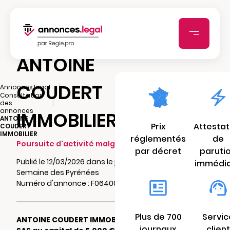
ANTOINE
COUDERT
|
Annonces.legal
Consultation
|
des
annonces
IMMOBILIER
ANTOINE
Prix
Attestat
COUDERT
IMMOBILIER
réglementés
de
Poursuite d'activité malgré pertes
par décret
paruti
Publié le 12/03/2026 dans le journal La
immédi
Semaine des Pyrénées
Numéro d'annonce : F06400233jb9h
Plus de 700
Servic
ANTOINE COUDERT IMMOBILIER
journaux
client