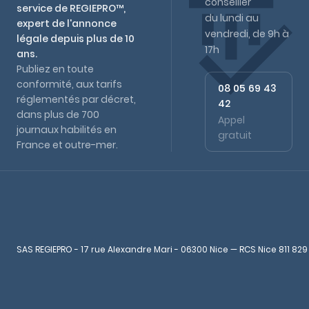
conseiller
service de REGIEPRO™,
du lundi au
expert de l'annonce
vendredi, de 9h à
légale depuis plus de 10
17h
ans.
Publiez en toute
conformité, aux tarifs
08 05 69 43
réglementés par décret,
42
dans plus de 700
Appel
journaux habilités en
gratuit
France et outre-mer.
SAS REGIEPRO - 17 rue Alexandre Mari - 06300 Nice — RCS Nice 811 829