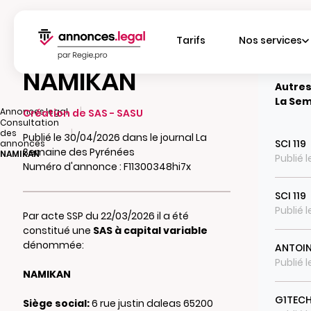
Tarifs
Nos services
NAMIKAN
Autres
La Sem
|
Annonces.legal
Création de SAS - SASU
Consultation
|
des
Publié le 30/04/2026 dans le journal La
SCI 119
annonces
Semaine des Pyrénées
NAMIKAN
Publié 
Numéro d'annonce : F11300348hi7x
SCI 119
Publié 
Par acte SSP du 22/03/2026 il a été
constitué une
SAS à capital variable
dénommée:
ANTOIN
Publié 
NAMIKAN
G1TECH
Siège social:
6 rue justin daleas 65200