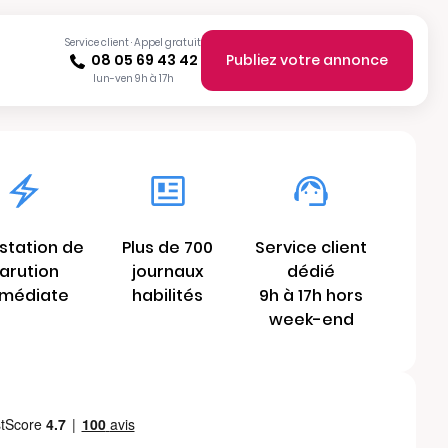
Service client · Appel gratuit
08 05 69 43 42
Publiez votre annonce
lun-ven 9h à 17h
station de
Plus de 700
Service client
arution
journaux
dédié
médiate
habilités
9h à 17h hors
week-end