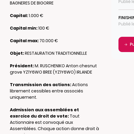
Publié 
BAGNERES DE BIGORRE
Capital:
1.000 €
FINISH
Publié 
Capital min:
100 €
Capital max:
70.000 €
P
Objet:
RESTAURATION TRADITIONNELLE
Président:
M. RUSCHENIKO Anton chesnut
grove YZ1Y6WO BREE (YZ1Y6WO) IRLANDE
Transmission des actions:
Actions
librement cessibles entre associés
uniquement.
Admission aux assemblées et
exercice du droit de vote:
Tout
Actionnaire est convoqué aux
Assemblées. Chaque action donne droit à