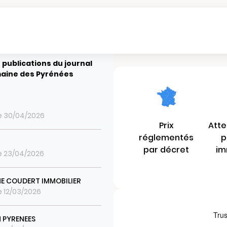
 publications du journal
aine des Pyrénées
le 30/04/2026
Prix
Atte
réglementés
p
par décret
im
le 23/04/2026
E COUDERT IMMOBILIER
le 12/03/2026
 PYRENEES