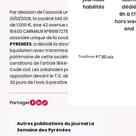
habilités
dédi
Par décision de l'associé unique du
9h à 1
01/01/2026, la société SAS G1TECH au capital
hors we
de 1.000 €, sise 42 avenue de la boujassie
end
81400 CARMAUX N°891872756 RCS de ALBI,
associée unique de la société
G1TECH
PYRENEES
, a décidé la dissolution sans
liquidation avec transmission universelle de
patrimoine de cette société dans les
conditions de l'article 1844-5 alinéa 3 du
Code civil. Les créanciers peuvent former
opposition devant le T.C. de TARBES dans les
30 jours de l'avis à paraître dans le BODACC.
Partager
Autres publications du journal La
Semaine des Pyrénées