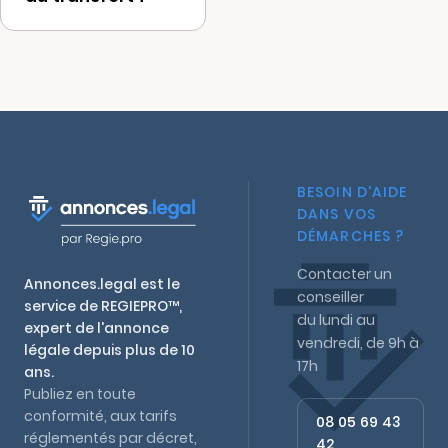
greffe pour la
modification
Oui, il est
statutaire.
recommandé
d'informer clients,
fournisseurs,
banques et
administrations.
BESOIN D'AIDE
Certains contrats
DANS VOS
DÉMARCHES ?
peuvent prévoir
des clauses
Contacter un
Annonces.legal est le
spécifiques.
conseiller
service de REGIEPRO™,
du lundi au
expert de l'annonce
vendredi, de 9h à
légale depuis plus de 10
17h
ans.
Publiez en toute
conformité, aux tarifs
08 05 69 43
réglementés par décret,
42