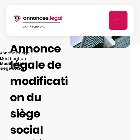
Annonce
|
Annonces.legal
|
Modification
légale de
Modification
siege social
modificati
on du
siège
social