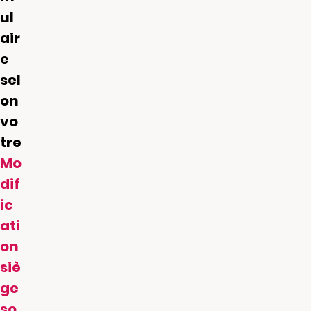
ul
air
e
sel
on
vo
tre
Mo
dif
ic
ati
on
siè
ge
so