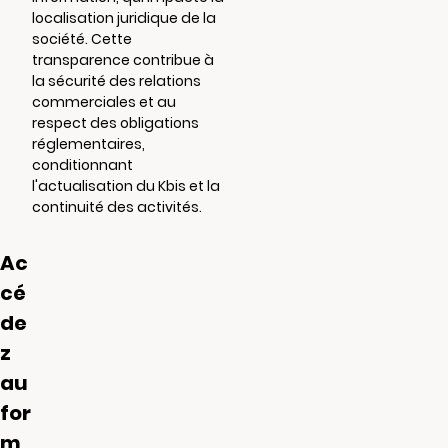
localisation juridique de la
société. Cette
transparence contribue à
la sécurité des relations
commerciales et au
respect des obligations
réglementaires,
conditionnant
l'actualisation du Kbis et la
continuité des activités.
Ac
cé
de
z
au
for
m