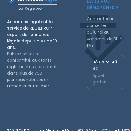
DANS VOS
DÉMARCHES ?
Contacter un
Annonces.legal est le
conseiller
service de REGIEPRO™,
du lundi au
expert de l'annonce
vendredi, de 9h à
légale depuis plus de 10
17h
ans.
Publiez en toute
conformité, aux tarifs
08 05 69 43
réglementés par décret,
42
dans plus de 700
Appel
journaux habilités en
gratuit
France et outre-mer.
SAS REGIEPRO - 17 rue Alexandre Mari - 06300 Nice — RCS Nice 811 829