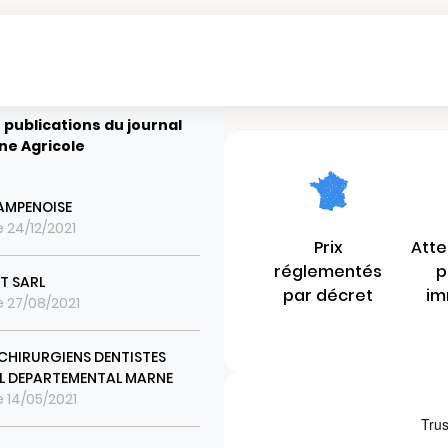
 publications du journal
ne Agricole
AMPENOISE
e 24/12/2021
Prix
Atte
réglementés
p
T SARL
par décret
im
le 27/08/2021
CHIRURGIENS DENTISTES
L DEPARTEMENTAL MARNE
e 14/05/2021