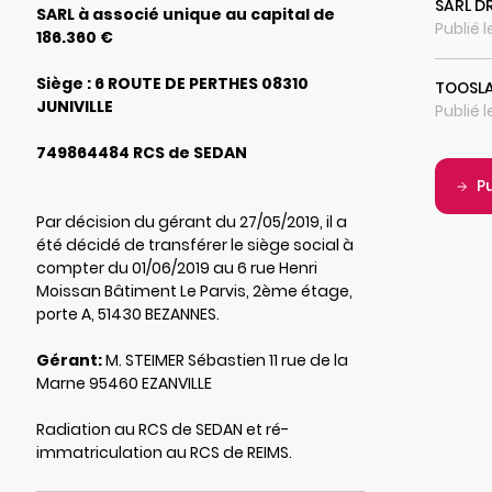
SARL D
SARL à associé unique au capital de
Publié l
186.360 €
Siège : 6 ROUTE DE PERTHES 08310
TOOSL
JUNIVILLE
Publié l
749864484 RCS de SEDAN
P
Par décision du gérant du 27/05/2019, il a
été décidé de transférer le siège social à
compter du 01/06/2019 au 6 rue Henri
Moissan Bâtiment Le Parvis, 2ème étage,
porte A, 51430 BEZANNES.
Gérant:
M. STEIMER Sébastien 11 rue de la
Marne 95460 EZANVILLE
Radiation au RCS de SEDAN et ré-
immatriculation au RCS de REIMS.