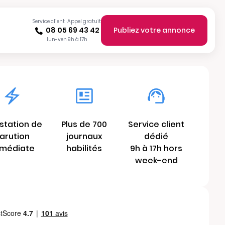
Service client · Appel gratuit
08 05 69 43 42
Publiez votre annonce
lun-ven 9h à 17h
station de
Plus de 700
Service client
arution
journaux
dédié
médiate
habilités
9h à 17h hors
week-end