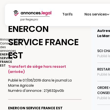
Tarifs
Nos services
ENERCON
Autres
La Mar
SERVICE FRANCE
|
Annonces.legal
Consultation
|
des
SCI CH
annonces
EST
ENERCON
Publié l
SERVICE
FRANCE
EST
Transfert de siège hors ressort
RESTAR
(arrivée)
Publié 
Publié le 07/06/2019 dans le journal La
Marne Agricole
ORDRE 
Numéro d'annonce : 27ji632pv0b
CONSEI
Publié l
ENERCON SERVICE FRANCE EST