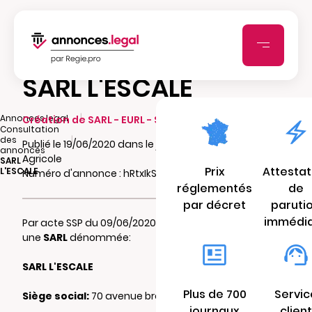
SARL L'ESCALE
|
Annonces.legal
Création de SARL - EURL - SCI - SCA - SCCV
Consultation
|
des
Publié le 19/06/2020 dans le journal La Marne
annonces
Agricole
SARL
Prix
Attestat
L'ESCALE
Numéro d'annonce : hRtxIkSz9M7R4
réglementés
de
par décret
paruti
immédi
Par acte SSP du 09/06/2020 il a été constitué
une
SARL
dénommée:
SARL L'ESCALE
Plus de 700
Servic
Siège social:
70 avenue brebant 51100 REIMS
journaux
client