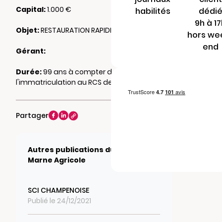
Capital:
1.000 €
habilités
dédi
9h à 1
Objet:
RESTAURATION RAPIDE
hors we
end
Gérant:
Durée:
99 ans à compter de
l'immatriculation au RCS de REIMS
Partager
Autres publications du journal La
Marne Agricole
SCI CHAMPENOISE
Publié le 24/12/2021