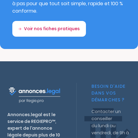
à pas pour que tout soit simple, rapide et 100 %
conforme.
Voir nos fiches pratiques
BESOIN D'AIDE
DANS VOS
DÉMARCHES ?
Contacter un
Annonces.legal est le
conseiller
service de REGIEPRO™,
du lundi au
expert de l'annonce
vendredi, de 9h à
légale depuis plus de 10