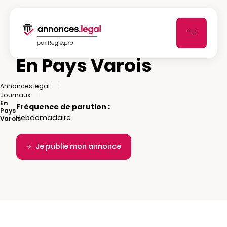
En Pays Varois
|
Annonces.legal
|
Journaux
En
Fréquence de parution :
Pays
Hebdomadaire
Varois
Je publie mon annonce